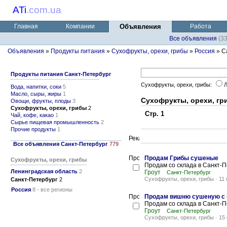
ATi
.
com.ua
Главная
Компании
Объявления
Работа
Все объявления
(3
Объявления
»
Продукты питания
»
Сухофрукты, орехи, грибы
»
Россия
» С
Продукты питания Санкт-Петербург
Сухофрукты, орехи, грибы:
Л
Вода, напитки, соки
5
Масло, сыры, жиры
1
Сухофрукты, орехи, гр
Овощи, фрукты, плоды
3
Сухофрукты, орехи, грибы
2
Стр. 1
Чай, кофе, какао
1
Сырье пищевая промышленность
2
Прочие продукты
1
Все объявления Санкт-Петербург
779
Продам Грибы сушеные
Сухофрукты, орехи, грибы
Продам со склада в Санкт-
Ленинградская область
2
Гроут
Санкт-Петербург
Сухофрукты, орехи, грибы
-
11
Санкт-Петербург
2
Россия
8 - все регионы
Продам вишню сушеную с 
Продам со склада в Санкт-
Гроут
Санкт-Петербург
Сухофрукты, орехи, грибы
-
15