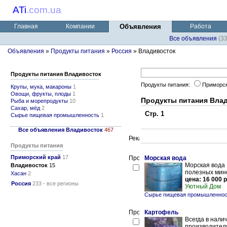
ATi
.
com.ua
Главная
Компании
Объявления
Работа
Все объявления
(3
Объявления
»
Продукты питания
»
Россия
» Владивосток
Продукты питания Владивосток
Продукты питания:
Приморс
Крупы, мука, макароны
1
Овощи, фрукты, плоды
1
Продукты питания Вла
Рыба и морепродукты
10
Сахар, мёд
2
Стр. 1
Сырье пищевая промышленность
1
Все объявления Владивосток
467
Продукты питания
Приморский край
17
Морская вода
Морская вода 
Владивосток
15
полезных мине
Хасан
2
цена: 16 000 р
Россия
233 - все регионы
Уютный Дом
Сырье пищевая промышленнос
Картофель
Всегда в налич
производителя