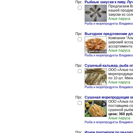
Рыбные закуски к пиву. Л
Предлагаем В
нашей продук
закуски из со
Алые паруса
Рыба и морепродукты Владиво
Выгодное предложение для
Компания "Алы
широкий ассор
ассортименте,
Алые паруса
Рыба и морепродукты Владиво
Сушеный кальмар, рыба о
ООО «Алые па
морепродукции
по 10 шт. Мини
Алые паруса
Рыба и морепродукты Владиво
Сушеная морепродукция о
ООО «Алые па
поставщика с
сушеной рыбки,
цена: 360 руб.
Алые паруса
Рыба и морепродукты Владиво
Ищем партнёров по реали