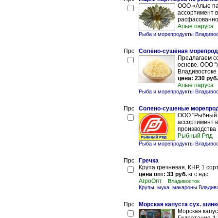
ООО «Алые па
ассортимент в
расфасованной 
Алые паруса
Рыба и морепродукты Владиво
Солёно-сушёная морепрод
Предлагаем со
основе. ООО "
Владивостоке 
цена: 230 руб.
Алые паруса
Рыба и морепродукты Владиво
Солено-сушеные морепро
ООО "Рыбный Р
ассортимент 
производства 
Рыбный Ряд
Рыба и морепродукты Владиво
Гречка
Крупа гречневая, КНР, 1 сор
цена опт: 33 руб.
кг с ндс
АгроОпт
Владивосток
Крупы, мука, макароны Владив
Морская капуста сух. шинк
Морская капус