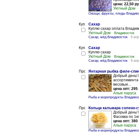
цена: 22,50 ру
Уютный Дом
Овощи, фрукты, плоды Владив
Сахар
Куплю сахар оплата Владиво
Уютный Дом
Владивосток
Сахар, мёд Владивосток
-
9 апр
Сахар
Куплю сахар
Уютный Дом
Владивосток
Сахар, мёд Владивосток
-
9 апр
Янтарная рыбка филе-спин
Добрый день!
ассортимента
весовые...
цена опт: 295 
Алые паруса
Рыба и морепродукты Владиво
Кольца кальмара солено-
Добрый день!
Фасовка по 1кг
цена опт: 380 
Алые паруса
Рыба и морепродукты Владиво