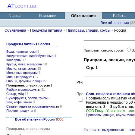
ATi
.
com.ua
Главная
Компании
Объявления
Работа
Все объявления
(3
Объявления
»
Продукты питания
»
Приправы, специи, соусы
» Россия
Продукты питания Россия
Приправы, специи, соусы:
В
Вода, напитки, соки
9
Кондитерские, хлебобулочные
4
Приправы, специи, соу
Консервы
17
Крупы, мука, макароны
58
Стр. 1
Масло, сыры, жиры
15
Молочные продукты
7
Мясные продукты
17
Овощи, фрукты, плоды
27
Приправы, специи, соусы
1
Рыба и морепродукты
31
Сахар, мёд
17
Соль пищевая каменная в/
Сухофрукты, орехи, грибы
8
Продаем соль пищевую каме
Чай, кофе, какао
8
Росрезерва в мешках по 50 к
Сырье пищевая промышленность
8
цена опт: 2 – 3 руб.
кг с ндс
Прочие продукты
6
ООО Ромул Универсал
Мос
Приправы, специи, соусы Моск
Все объявления Россия
9305
Приправы, специи, соусы
печать выделенных
-
пос