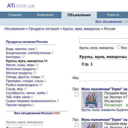
ATi
.
com.ua
Главная
Компании
Объявления
Работа
Все объявления
(3
Объявления
»
Продукты питания
»
Крупы, мука, макароны
» Россия
Продукты питания Россия
Крупы, мука, макароны:
Все
Вода, напитки, соки
9
Кондитерские, хлебобулочные
4
Крупы, мука, макароны
Консервы
17
Крупы, мука, макароны
58
Стр. 1
Масло, сыры, жиры
15
Молочные продукты
7
Мясные продукты
17
Овощи, фрукты, плоды
27
Приправы, специи, соусы
1
Рыба и морепродукты
31
Сахар, мёд
17
Мука пшеничная"Терек" на
Сухофрукты, орехи, грибы
8
Продаём муку
Чай, кофе, какао
8
на Экспорт в 
Сырье пищевая промышленность
8
Росэкспорт.
Прочие продукты
6
Росэкспорт
Б
Крупы, мука, макароны Буденн
Все объявления Россия
9305
Мука пшеничная"Терек" на
Крупы, мука, макароны
Продаём муку
на Экспорт; А