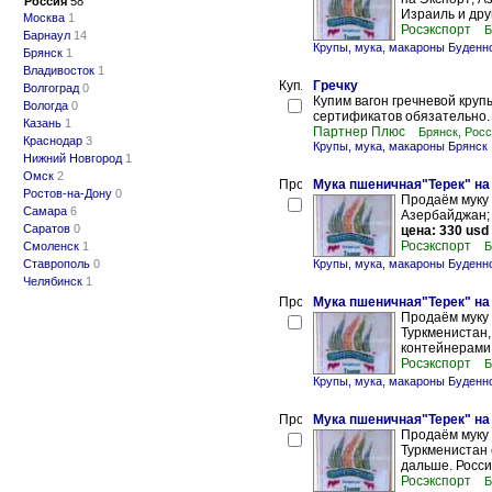
Россия
58
Израиль и друг
Москва
1
Росэкспорт
Б
Барнаул
14
Крупы, мука, макароны Буденн
Брянск
1
Владивосток
1
Гречку
Волгоград
0
Купим вагон гречневой крупы
Вологда
0
сертификатов обязательно.
Казань
1
Партнер Плюс
Брянск, Рос
Краснодар
3
Крупы, мука, макароны Брянск
Нижний Новгород
1
Омск
2
Мука пшеничная"Терек" на
Ростов-на-Дону
0
Продаём муку 
Самара
6
Азербайджан; Ц
Саратов
0
цена: 330 usd
Росэкспорт
Смоленск
1
Б
Ставрополь
0
Крупы, мука, макароны Буденн
Челябинск
1
Мука пшеничная"Терек" на
Продаём муку 
Туркменистан,
контейнерами.
Росэкспорт
Б
Крупы, мука, макароны Буденн
Мука пшеничная"Терек" на
Продаём муку 
Туркменистан 
дальше. Россия
Росэкспорт
Б