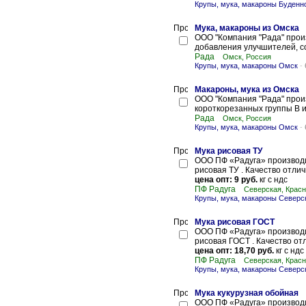
Крупы, мука, макароны Буденн
Мука, макароны из Омска
ООО "Компания "Рада" прои
добавления улучшителей, с
Рада
Омск, Россия
Крупы, мука, макароны Омск
-
Макароны, мука из Омска
ООО "Компания "Рада" произ
короткорезанных группы В и
Рада
Омск, Россия
Крупы, мука, макароны Омск
-
Мука рисовая ТУ
ООО ПФ «Радуга» производи
рисовая ТУ . Качество отличн
цена опт: 9 руб.
кг с ндс
ПФ Радуга
Северская, Красн
Крупы, мука, макароны Северс
Мука рисовая ГОСТ
ООО ПФ «Радуга» производи
рисовая ГОСТ . Качество отл
цена опт: 18,70 руб.
кг с ндс
ПФ Радуга
Северская, Красн
Крупы, мука, макароны Северс
Мука кукурузная обойная
ООО ПФ «Радуга» производи