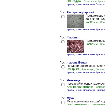
ПФ Радуга
Северская, Красн
Крупы, мука, макароны Северс
Рис Краснодарский
Продаем рис к
по ЮФО и ЦФО 
РосКрым
Кра
Крупы, мука, макароны Красно
Фасоль
Продаем фасо
РосКрым
Кра
Крупы, мука, макароны Красно
Фасоль Белая
Продаем оптом фасоль белу
РосКрым
Краснодар, Россия
Крупы, мука, макароны Красно
Чечевица
продаем Чечевицу тарелочну
Арм-ВолгаКонтракт
Самара
Крупы, мука, макароны Самара
Мука
Мука пшеничная высший сорт
РосПромМеталл
Череповец,