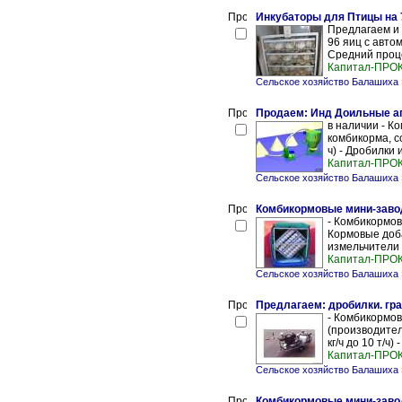
Инкубаторы для Птицы на 70
Предлагаем и 
96 яиц с авто
Средний проце
Капитал-ПРО
Сельское хозяйство Балашиха
Продаем: Инд Доильные ап
в наличии - К
комбикорма, с
ч) - Дробилки 
Капитал-ПРО
Сельское хозяйство Балашиха
Комбикормовые мини-заво
- Комбикормов
Кормовые доба
измельчители зе
Капитал-ПРО
Сельское хозяйство Балашиха
Предлагаем: дробилки. гр
- Комбикормов
(производитель
кг/ч до 10 т/ч)
Капитал-ПРО
Сельское хозяйство Балашиха
Комбикормовые мини-заводы