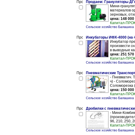
Продаем: Грануляторы ДГп-
Мини-грануля
материалов ор
зерновых, отх
цена: 148 000
Капитал-ПРО
Сельское хозяйство Балашиха
Инкубаторы ИФХ-4000 (на 
Инкубатор пре
произвести сн
в выводные ка
цена: 251 570
Капитал-ПРО
Сельское хозяйство Балашиха
Пневматические Транспорт
- Пневматич. 
ч) - Соломорез
Соломорезка (
цена: 150 000
Капитал-ПРО
Сельское хозяйство Балашиха
Дробилки с пневматическим 
- Мини-Комби
(производитель
96, 210, 250, 2
Капитал-ПРО
Сельское хозяйство Балашиха