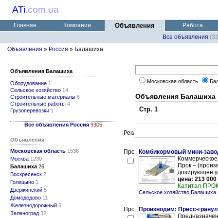
ATi
.
com.ua
Главная
Компании
Объявления
Работа
Все объявления
(3
Объявления
»
Россия
» Балашиха
Объявления Балашиха
Московская область
Ба
Оборудование
1
Сельское хозяйство
14
Объявления Балашиха
Строительные материалы
6
Строительные работы
4
Стр. 1
Грузоперевозки
1
Все объявления Россия
9305
Объявления
Московская область
1536
Комбикормовый мини-заво
Коммерческое
Москва
1230
Прок – (произв
Балашиха
26
дозирующее ус
Воскресенск
2
цена: 213 000
Голицыно
1
Капитал-ПРО
Дзержинский
5
Сельское хозяйство Балашиха
Домодедово
11
Железнодорожный
6
Производим: Пресс-гранул
Зеленоград
32
Предназначен 