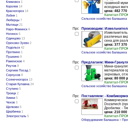
Климовск
1
травяной муки
Королев
14
исходных мате
цена: 482 770
Красногорск
14
Капитал-ПРО
Лобня
1
Сельское хозяйство Балашиха
Люберцы
7
Мытищи
21
Производим: Измельчители
Наро-Фоминск
6
Измельчитель
Ногинск
6
различных вид
Одинцово
13
сена для разл
Орехово-Зуево
2
цена: 377 370
Подольск
42
Капитал-ПРО
Протвино
1
Сельское хозяйство Балашиха
Пушкино
9
Раменское
4
Предлагаем: Мини-Гранулят
Реутов
8
Мини-грануля
материалов ор
Сергиев Посад
3
зерновых, отх
Серпухов
8
цена: 80 000 р
Солнечногорск
13
Капитал-ПРО
Старая Купавна
24
Сельское хозяйство Балашиха
Ступино
5
Троицк
2
Поставляем: - Комбикормо
Химки
5
Коммерческое 
Чехов
3
Dozamech (про
Щелково
5
Дробилка: - Ти
Щербинка
1
цена: 210 000
Капитал-ПРО
Электросталь
5
Оборудование Балашиха
»
Про