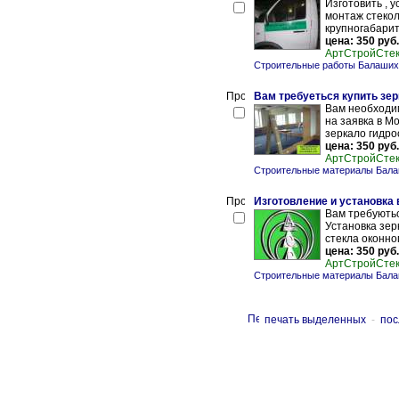
Изготовить , 
монтаж стекол
крупногабарит
цена: 350 руб.
АртСтройСте
Строительные работы Балаших
Вам требуеться купить зе
Вам необходим
на заявка в М
зеркало гидрос
цена: 350 руб.
АртСтройСте
Строительные материалы Бал
Изготовление и установка 
Вам требують
Установка зер
стекла оконног
цена: 350 руб.
АртСтройСте
Строительные материалы Бал
печать выделенных
-
пос