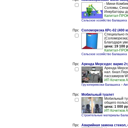
- Мини-Комби
Соломы, Сена 
Инкубаторы для
Капитал-ПРО
Сельское хозяйство Балашиха
Соломорезка КРс-02 (400 к
Специально по
(Соломорезка)
Благодаря уве
цена: 19 100 р
Капитал-ПРО
Сельское хозяйство Балашиха
Аренда Мерседес варио 2т,
Аренда Мерсед
нал. бнал.Пер
пассажиров WV-
ИП Кочетков А
Грузоперевозки Балашиха
»
Ав
Мобильный туалет
Мобильный ту
общего пользо
цена: 1 000 ру
ИП Кочетков А
Строительные материалы Бал
Аварийная замена стекол,