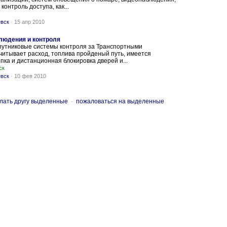
 контроль доступа, как...
евск
-
15 апр 2010
людения и контроля
путниковые системы контроля за Транспортными
читывает расход, топлива пройденый путь, имеется
пка и дистанционная блокировка дверей и...
ск
евск
-
10 фев 2010
лать другу выделенные
-
пожаловаться на выделенные