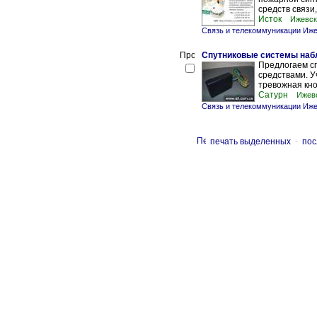
средств связи,
Исток
Ижевск
Связь и телекоммуникации Иж
Спутниковые системы наб
Предлогаем с
средствами. У
тревожная кно
Сатурн
Ижев
Связь и телекоммуникации Иж
печать выделенных
-
пос