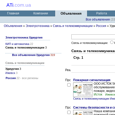
ATi
.
com.ua
Главная
Компании
Объявления
Работа
Все объявления
(3
Объявления
»
Электротехника
»
Связь и телекоммуникации
»
Россия
» Удм
Электротехника Удмуртия
Связь и телекоммуникации:
КИП и автоматика
22
Связь и телекоммуникации
3
Связь и телекоммуника
Все объявления Удмуртия
319
Стр. 1
Связь и телекоммуникации
Удмуртия
3
Ижевск
3
Россия
22 - все регионы
Пожарная сигнализация
ООО ИСТОК 56
обслуживание
пожаре, видео
Исток
Ижевск
Связь и телекоммуникации Иж
Системы безопасности и с
Наша компани
пожарной сиг