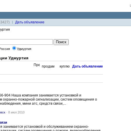
33427)
Дaть объявление
уртия
Россия
Удмуртия
ции Удмуртия
продам
куплю
Дaть объявление
6-904 Наша компания занимается установкой и
м охранно-пожарной сигнализации, систем оповещения о
наблюдения, мини атс, средств связи,...
евск
-
8 июл 2010
вязи
я занимается установкой и обслуживанием охранно-
нализации, систем оповещения о пожаре, видеонаблюдения,