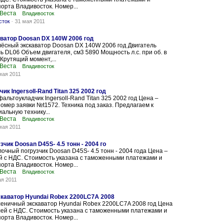
порта Владивосток. Номер...
 Веста
Владивосток
сток
-
31 мая 2011
ватор Doosan DX 140W 2006 год
ёсный экскаватор Doosan DX 140W 2006 год Двигатель
 DL06 Объем двигателя, см3 5890 Мощность л.с. при об. в
 Крутящий момент,...
 Веста
Владивосток
мая 2011
к Ingersoll-Rand Titan 325 2002 год
альтоукладчик Ingersoll-Rand Titan 325 2002 год Цена –
Номер заявки №t1572. Техника под заказ. Предлагаем к
альную технику...
 Веста
Владивосток
мая 2011
чик Doosan D45S- 4.5 тонн - 2004 го
очный погрузчик Doosan D45S- 4.5 тонн - 2004 года Цена –
й с НДС. Стоимость указана с таможенными платежами и
порта Владивосток. Номер...
 Веста
Владивосток
ая 2011
каватор Hyundai Robex 2200LC7A 2008
еничный экскаватор Hyundai Robex 2200LC7A 2008 год Цена
лей с НДС. Стоимость указана с таможенными платежами и
порта Владивосток. Номер...