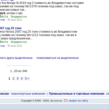
Kia Bongo III 2010 год Стоимость во Владивостоке составит
 заявки на технику №т1379.техника под заказ ,так же под
ем как новые так...
 руб.
штука с ндс
 Веста
Владивосток
сток
-
30 мая 2011
07 год 25 тонн
oo Novus 2007 год 25 тонн стоимость во Владивостоке
 заявки на технику №т1212.техника под заказ ,так же в
заказ предлагаем как...
 Веста
Владивосток
сток
-
30 мая 2011
лать другу выделенные
-
пожаловаться на выделенные
1...20 из 346
1
2
3
4
5 >
евозки
:
транспортные компании
|
Промышленные и торговые компании
:
о
Copyright © 2000 - 2026, ati.com.ua
- вопрос по сайту