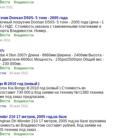
 Веста
Владивосток
мая 2011
чик Doosan D50S- 5 тонн - 2005 года
очный погрузчик Doosan D50S- 5 тонн - 2005 года Цена –1
й с НДС. Стоимость указана с таможенными платежами и
порта Владивосток. Номер...
 Веста
Владивосток
ая 2011
07г
dai 4.5ton 2007г Длина - 8660мм Ширина - 2400мм Высота -
двигателя-6606сс Мощность - 235ps/2500rpm Общий вес -
- 230 000км...
 Веста
Владивосток
сток
-
30 мая 2011
 III 2010 год (новый )
он Kia Bongo III 2010 год (новый ) Стоимость во
составит 730 000 р Код заявки на технику №т1380.техника
 же под заказ предлагаем...
 Веста
Владивосток
сток
-
30 мая 2011
er 210 17 метров, 2005 год,на базе
ghae Dh Wonder 210 17 метров, 2005 год,на базе грузовика
стоимость во Владивостоке составит рублей, Код заявки на
5.техника под заказ...
 Веста
Владивосток