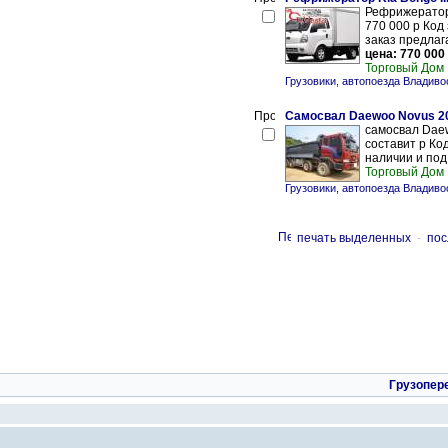
Рефрижератор 
770 000 р Код
заказ предлага
цена: 770 000
Торговый Дом
Грузовики, автопоезда Владиво
Самосвал Daewoo Novus 20
самосвал Daew
составит р Код
наличии и под 
Торговый Дом
Грузовики, автопоезда Владиво
печать выделенных
-
пос
Грузопер