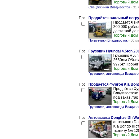
Торговый Дом
Спецтехника Владивосток
-
31 
Продаётся вилочный погруз
Продаётся вил
200 000 рубле
доставкой до 
Торговый Дом
Погрузчики Владивосток
-
30 м
Грузовик Hyundai 4.5ton 20
Грузовик Hyun
2660мм Объем 
9975кг Пробег 
Торговый Дом
Грузовики, автопоезда Владиво
Продаётся Фургон Kia Bongo
Продаётся Фург
Владивостоке 
под заказ ,так
Торговый Дом
Грузовики, автопоезда Владиво
Автовышка Donghae Dh Wond
автовышка Don
Kia Bongo III 
технику №т120
Торговый Дом