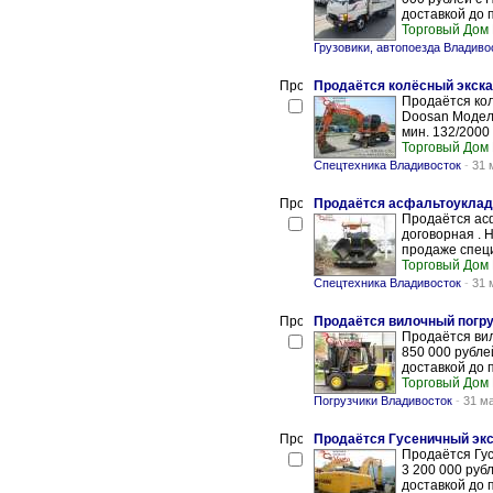
доставкой до 
Торговый Дом
Грузовики, автопоезда Владиво
Продаётся колёсный экска
Продаётся кол
Doosan Модель
мин. 132/2000
Торговый Дом
Спецтехника Владивосток
-
31 
Продаётся асфальтоукладчи
Продаётся асф
договорная . 
продаже специ
Торговый Дом
Спецтехника Владивосток
-
31 
Продаётся вилочный погруз
Продаётся вил
850 000 рубле
доставкой до 
Торговый Дом
Погрузчики Владивосток
-
31 м
Продаётся Гусеничный экс
Продаётся Гус
3 200 000 руб
доставкой до 