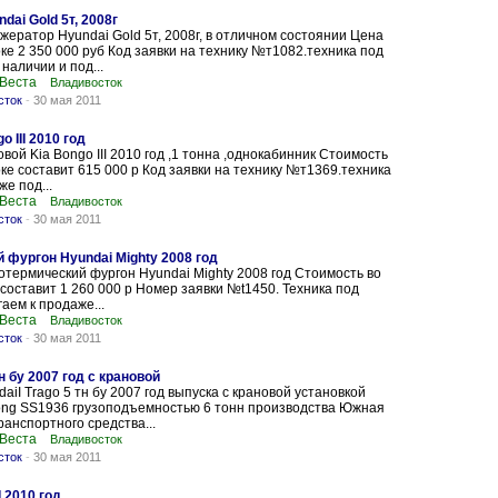
ai Gold 5т, 2008г
ератор Hyundai Gold 5т, 2008г, в отличном состоянии Цена
ке 2 350 000 руб Код заявки на технику №т1082.техника под
 наличии и под...
 Веста
Владивосток
сток
-
30 мая 2011
 III 2010 год
вой Kia Bongo III 2010 год ,1 тонна ,однокабинник Стоимость
ке составит 615 000 р Код заявки на технику №т1369.техника
же под...
 Веста
Владивосток
сток
-
30 мая 2011
 фургон Hyundai Mighty 2008 год
термический фургон Hyundai Mighty 2008 год Стоимость во
составит 1 260 000 р Номер заявки №t1450. Техника под
аем к продаже...
 Веста
Владивосток
сток
-
30 мая 2011
н бу 2007 год с крановой
aiI Trago 5 тн бу 2007 год выпуска с крановой установкой
ong SS1936 грузоподъемностью 6 тонн производства Южная
ранспортного средства...
 Веста
Владивосток
сток
-
30 мая 2011
 2010 год