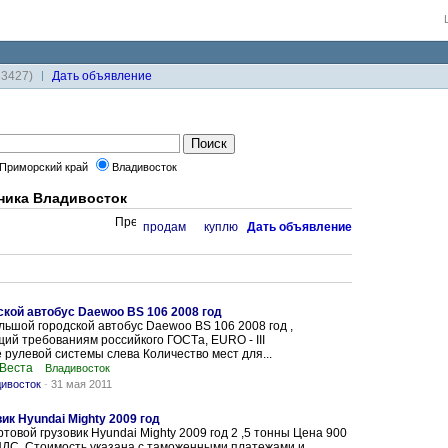
33427)
Дaть объявление
Приморский край
Владивосток
хника Владивосток
продам
куплю
Дaть объявление
кой автобус Daewoo BS 106 2008 год
ьшой городской автобус Daewoo BS 106 2008 год ,
ий требованиям российкого ГОСТa, EURO - III
рулевой системы слева Количество мест для...
 Веста
Владивосток
дивосток
-
31 мая 2011
ик Hyundai Mighty 2009 год
товой грузовик Hyundai Mighty 2009 год 2 ,5 тонны Цена 900
НДС. Стоимость указана с таможенными платежами и