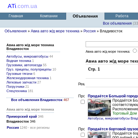
ATi
.
com.ua
Главная
Компании
Объявления
Работа
Все объявления
(3
Объявления
»
Авиа авто ж/д море техника
»
Россия
» Владивосток
Авиа авто ж/д море техника
Владивосток
Авиа авто ж/д море техника:
Автобусы, микроавтобусы
44
Авиа авто ж/д море те
Водная техника
1
Грузовики, автопоезда
55
Стр. 1
Груз. прицепы, полуприцепы
10
Грузовые тягачи
6
Железнодорожная техника
1
Легковые запчасти
27
Погрузчики
21
Спецтехника
181
Продаётся Большой городс
Все объявления Владивосток
467
Продаётся Бол
соответствующ
Расположение 
Авиа авто ж/д море техника
Торговый Дом
Приморский край
346
Автобусы, микроавтобусы Вла
Владивосток
346
Россия
1240 - все регионы
Продаётся бортовой грузов
Продаётся бор
000 рублей с 