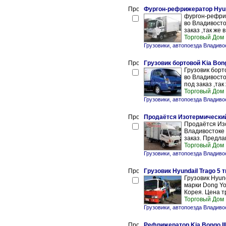
Фургон-рефрижератор Hyund
фургон-рефриж
во Владивосто
заказ ,так же в
Торговый Дом
Грузовики, автопоезда Владиво
Грузовик бортовой Kia Bongo
Грузовик борто
во Владивосто
под заказ ,так 
Торговый Дом
Грузовики, автопоезда Владиво
Продаётся Изотермический
Продаётся Изо
Владивостоке 
заказ. Предлаг
Торговый Дом
Грузовики, автопоезда Владиво
Грузовик HyundaiI Trago 5 т
Грузовик Hyund
марки Dong Y
Корея. Цена т
Торговый Дом
Грузовики, автопоезда Владиво
Рефрижератор Kia Bongo III