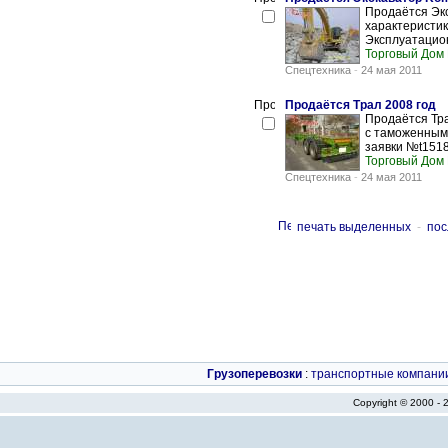
Продаётся Экс
характеристик
Эксплуатацион
Торговый Дом
Спецтехника
-
24 мая 2011
Продаётся Трал 2008 год
Продаётся Тра
с таможенными
заявки №t1518.
Торговый Дом
Спецтехника
-
24 мая 2011
печать выделенных
-
пос
Грузоперевозки
:
транспортные компани
Copyright © 2000 -