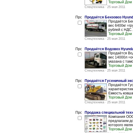
Торговый Дом
Спецтехника
-
25 мая 2011
Продаётся Бензовоз Hyunda
Продаётся Бен
вес 6400кг =г
рублей с НДС. 
Торговый Дом
Спецтехника
-
25 мая 2011
Продаётся Водовоз Hyundai
Продаётся Вод
вес 14000л =о
указана с там
Торговый Дом
Спецтехника
-
25 мая 2011
Продаётся Гусеничный экск
Продаётся Гус
характеристик
Емкость ковша 
Торговый Дом
Спецтехника
-
25 мая 2011
Продажа специальной техн
Компания ООО
предлагаем до
которого явля
Торговый Дом