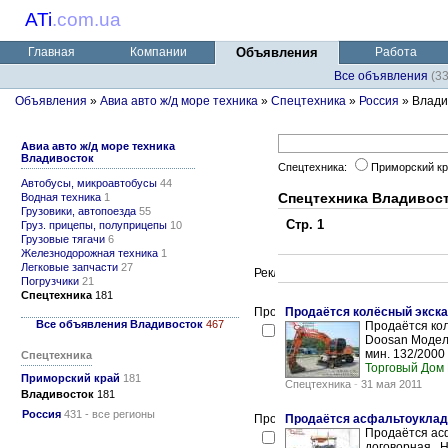
ATi
.
com.ua
Главная
Компании
Объявления
Работа
Все объявления
(3
Объявления
»
Авиа авто ж/д море техника
»
Спецтехника
»
Россия
» Влади
Авиа авто ж/д море техника
Владивосток
Спецтехника:
Приморский к
Автобусы, микроавтобусы
44
Спецтехника Владивос
Водная техника
1
Грузовики, автопоезда
55
Стр. 1
Груз. прицепы, полуприцепы
10
Грузовые тягачи
6
Железнодорожная техника
1
Легковые запчасти
27
Погрузчики
21
Спецтехника
181
Продаётся колёсный экска
Все объявления Владивосток
467
Продаётся кол
Doosan Модель
мин. 132/2000
Спецтехника
Торговый Дом
Приморский край
181
Спецтехника
-
31 мая 2011
Владивосток
181
Россия
431 - все регионы
Продаётся асфальтоукладчи
Продаётся асф
договорная . 