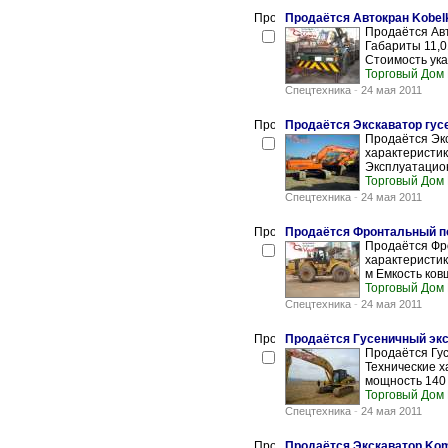
Продаётся Автокран Kobel
Продаётся Авт
Габариты 11,01
Стоимость ука
Торговый Дом
Спецтехника
-
24 мая 2011
Продаётся Экскаватор гус
Продаётся Экс
характеристи
Эксплуатацион
Торговый Дом
Спецтехника
-
24 мая 2011
Продаётся Фронтальный пог
Продаётся Фро
характеристик
м Емкость ковш
Торговый Дом
Спецтехника
-
24 мая 2011
Продаётся Гусеничный экск
Продаётся Гус
Технические х
мощность 140 
Торговый Дом
Спецтехника
-
24 мая 2011
Продаётся Экскаватор Ko