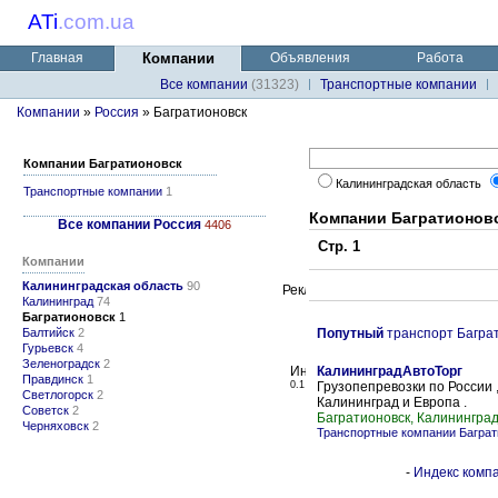
ATi
.
com.ua
Главная
Компании
Объявления
Работа
Все компании
(31323)
Транспортные компании
Компании
»
Россия
» Багратионовск
Компании Багратионовск
Калининградская область
Транспортные компании
1
Компании Багратионов
Все компании Россия
4406
Стр. 1
Компании
Калининградская область
90
Калининград
74
Багратионовск
1
Балтийск
2
Попутный
транспорт Багра
Гурьевск
4
Зеленоградск
2
КалининградАвтоТорг
Правдинск
1
0.1
Грузопепревозки по России 
Светлогорск
2
Калининград и Европа .
Советск
2
Багратионовск, Калининград
Черняховск
2
Транспортные компании Баграт
-
Индекс компа