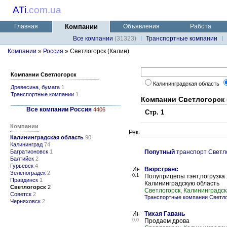
ATi
.
com.ua
Главная
Компании
Объявления
Работа
Все компании
(31323)
Транспортные компании
Компании
»
Россия
» Светлогорск (Калин)
Компании Светлогорск
Калининградская область
Древесина, бумага
1
Транспортные компании
1
Компании Светлогорск 
Все компании Россия
4406
Стр. 1
Компании
Калининградская область
90
Калининград
74
Багратионовск
1
Попутный
транспорт Светло
Балтийск
2
Гурьевск
4
Вюрстранс
Зеленоградск
2
0.1
Полуприцепы тэнт,погрузка
Правдинск
1
Калининградскую область
Светлогорск
2
Светлогорск, Калининградск
Советск
2
Транспортные компании Светло
Черняховск
2
Тихая Гавань
0.0
Продаем дрова