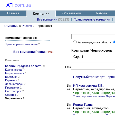
ATi
.
com.ua
Главная
Компании
Объявления
Работа
Все компании
(31323)
Транспортные компании
Компании
»
Россия
» Черняховск
Компании Черняховск
Калининградская область
Транспортные компании
2
Компании Черняховск
Все компании Россия
4406
Стр. 1
Компании
Калининградская область
90
Калининград
74
Багратионовск
1
Балтийск
2
Попутный
транспорт Черня
Гурьевск
4
Зеленоградск
2
ИП Костромина Е.В.
Правдинск
1
0.1
Перевозка, экспедирование,
Светлогорск
2
Черняховск, Калининградска
Советск
2
Транспортные компании Черня
Черняховск
2
Ролси-Транс
0.1
Перевозчик, экспедитор
Черняховск, Калининградска