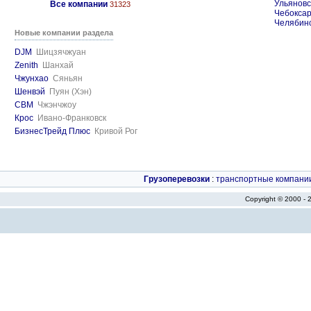
Ульяновс
Все компании
31323
Чебокса
Челябин
Новые компании раздела
DJM
Шицзячжуан
Zenith
Шанхай
Чжунхао
Сяньян
Шенвэй
Пуян (Хэн)
CBM
Чжэнчжоу
Крос
Ивано-Франковск
БизнесТрейд Плюс
Кривой Рог
Грузоперевозки
:
транспортные компани
Copyright © 2000 -