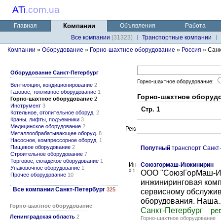
ATi
.
com.ua
Главная
Компании
Объявления
Работа
Все компании
(31323)
Транспортные компании
Компании
»
Оборудование
»
Горно-шахтное оборудование
»
Россия
» Санк
Оборудование Санкт-Петербург
Горно-шахтное оборудование:
Вентиляция, кондиционирование
2
Газовое, топливное оборудование
1
Горно-шахтное оборудо
Горно-шахтное оборудование
2
Инструмент
3
Стр. 1
Котельное, отопительное оборуд.
2
Краны, лифты, подъемники
3
Медицинское оборудование
2
Металлообрабатывающее оборуд.
8
Насосное, компрессорное оборуд.
1
Пищевое оборудование
2
Попутный
транспорт Санкт
Строительное оборудование
7
Торговое, складское оборудование
1
Союзгормаш-Инжинирин
Упаковочное оборудование
1
0.1
ООО "СоюзГорМаш-Ин
Прочее оборудование
10
инжиниринговая комп
Все компании Санкт-Петербург
325
сервисному обслужи
оборудования. Наша..
Горно-шахтное оборудование
Санкт-Петербург
рег
Ленинградская область
2
Горно-шахтное оборудование