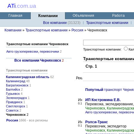
ATi
.
com.ua
Главная
Компании
Объявления
Работа
Все компании
(31323)
Транспортные компании
Компании
»
Транспортные компании
»
Россия
» Черняховск
Транспортные компании Черняховск
Транспортные компании:
Кал
Авто грузоперевозки, перевозчики
2
Транспортные компани
Все компании Черняховск
2
Стр. 1
Транспортные компании
Калининградская область
62
Калининград
48
Багратионовск
1
Балтийск
2
Попутный
транспорт Черня
Гурьевск
4
Зеленоградск
1
ИП Костромина Е.В.
Правдинск
1
0.1
Перевозка, экспедирование,
Светлогорск
1
Черняховск, Калининградска
Советск
2
Авто грузоперевозки, перевозч
Черняховск
2
Россия
1666 - все регионы
Ролси-Транс
0.1
Перевозчик, экспедитор
Черняховск, Калининградска