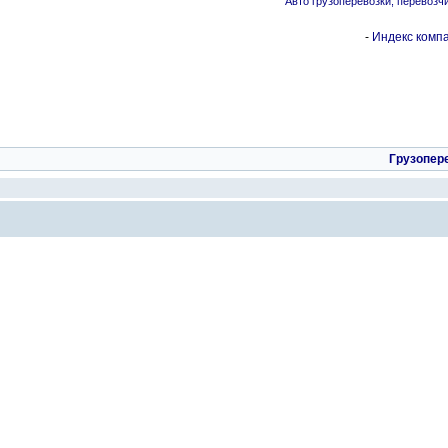
Авто грузоперевозки, перевозч
-
Индекс компа
Грузопер