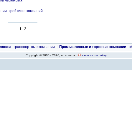
ики Черняховск
нии в рейтинге компаний
1...2
евозки
:
транспортные компании
|
Промышленные и торговые компании
:
о
Copyright © 2000 - 2026, ati.com.ua
- вопрос по сайту