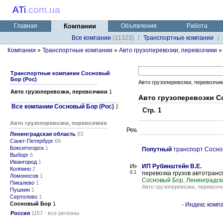
ATi
.
com.ua
Главная
Компании
Объявления
Работа
Все компании
(31323)
Транспортные компании
Компании
»
Транспортные компании
»
Авто грузоперевозки, перевозчики
Транспортные компании Сосновый
Бор (Рос)
Авто грузоперевозки, перевозчи
Авто грузоперевозки, перевозчики
1
Авто грузоперевозки С
Все компании Сосновый Бор (Рос)
2
Стр. 1
Авто грузоперевозки, перевозчики
Ленинградская область
83
Санкт-Петербург
68
Бокситогорск
1
Попутный
транспорт Соснов
Выборг
6
Ивангород
1
ИП Рубинштейн В.Е.
Колпино
2
0.1
перевозка грузов автотран
Ломоносов
1
Сосновый Бор, Ленинградск
Пикалево
1
Авто грузоперевозки, перевозч
Пушкин
1
Сертолово
1
Сосновый Бор
1
-
Индекс компа
Россия
1157 - все регионы