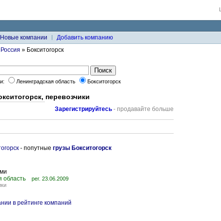
Новые компании
Добавить компанию
»
Россия
» Бокситогорск
ки:
Ленинградская область
Бокситогорск
окситогорск, перевозчики
Зарегистрируйтесь
- продавайте больше
огорск
- попутные
грузы Бокситогорск
ами
я область
рег. 23.06.2009
ики
нии в рейтинге компаний