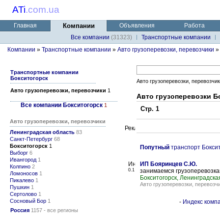
ATi
.
com.ua
Главная
Компании
Объявления
Работа
Все компании
(31323)
Транспортные компании
Компании
»
Транспортные компании
»
Авто грузоперевозки, перевозчики
Транспортные компании
Бокситогорск
Авто грузоперевозки, перевозчи
Авто грузоперевозки, перевозчики
1
Авто грузоперевозки Б
Все компании Бокситогорск
1
Стр. 1
Авто грузоперевозки, перевозчики
Ленинградская область
83
Санкт-Петербург
68
Бокситогорск
1
Попутный
транспорт Боксит
Выборг
6
Ивангород
1
ИП Бояринцев С.Ю.
Колпино
2
0.1
занимаемся грузоперевозк
Ломоносов
1
Бокситогорск, Ленинградска
Пикалево
1
Авто грузоперевозки, перевозч
Пушкин
1
Сертолово
1
Сосновый Бор
1
-
Индекс компа
Россия
1157 - все регионы