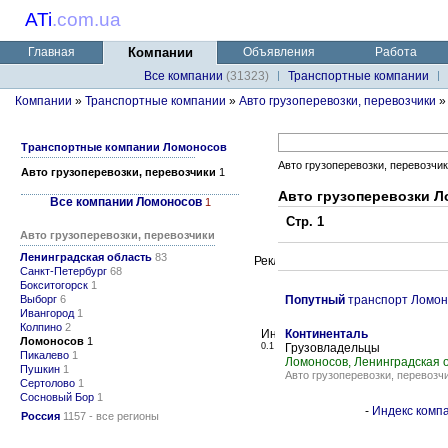
ATi
.
com.ua
Главная
Компании
Объявления
Работа
Все компании
(31323)
Транспортные компании
Компании
»
Транспортные компании
»
Авто грузоперевозки, перевозчики
Транспортные компании Ломоносов
Авто грузоперевозки, перевозчи
Авто грузоперевозки, перевозчики
1
Авто грузоперевозки Л
Все компании Ломоносов
1
Стр. 1
Авто грузоперевозки, перевозчики
Ленинградская область
83
Санкт-Петербург
68
Бокситогорск
1
Выборг
6
Попутный
транспорт Ломон
Ивангород
1
Колпино
2
Континенталь
Ломоносов
1
0.1
Грузовладельцы
Пикалево
1
Ломоносов, Ленинградская 
Пушкин
1
Авто грузоперевозки, перевозч
Сертолово
1
Сосновый Бор
1
-
Индекс компа
Россия
1157 - все регионы