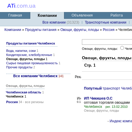
ATi
.
com.ua
Главная
Компании
Объявления
Работа
Все компании
(31323)
Транспортные компании
Компании
»
Продукты питания
»
Овощи, фрукты, плоды
»
Россия
» Челяби
Продукты питания Челябинск
Овощи, фрукты, плоды:
Челя
Вода, напитки, соки
1
Кондитерские, хлебобулочные
1
Овощи, фрукты, плоды
Овощи, фрукты, плоды
1
Сырье пищевая промышленность
1
Стр. 1
Прочие продукты
2
Все компании Челябинск
141
Овощи, фрукты, плоды
Попутный
транспорт Челяб
Челябинская область
1
Челябинск
1
ИП Чикишев О.С
Россия
34 - все регионы
0.1
оптовая торговля овощами
Челябинск
рег. 13.02.2010
Овощи, фрукты, плоды
-
Индекс компа