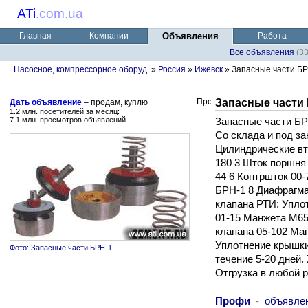
ATi
.
com.ua
Главная
Компании
Объявления
Работа
Все объявления
(3
Насосное, компрессорное оборуд.
»
Россия
»
Ижевск
» Запасные части Б
Запасные части
Дать объявление
– продам, куплю
1.2 млн. посетителей за месяц:
7.1 млн. просмотров объявлений
Запасные части Б
Со склада и под зак
Цилиндрические вту
180 3 Шток поршня 
44 6 Контршток 00-
БРН-1 8 Диафрагма
клапана РТИ: Упло
01-15 Манжета М65
клапана 05-102 Ма
Уплотнение крышки
Фото: Запасные части БРН-1
течение 5-20 дней.
Отгрузка в любой 
Профи
-
объявле