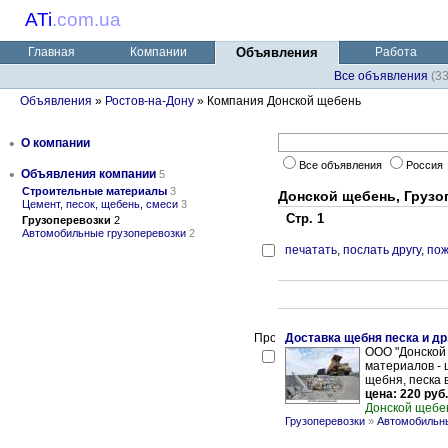
ATi
.
com.ua
Главная
Компании
Объявления
Работа
Все объявления
(3
Объявления
»
Ростов-на-Дону
» Компания Донской щебень
•
О компании
Все объявления
Россия
•
Объявления компании
5
Строительные материалы
3
Донской щебень, Грузо
Цемент, песок, щебень, смеси
3
Стр. 1
Грузоперевозки
2
Автомобильные грузоперевозки
2
печатать
,
послать другу
,
пож
Доставка щебня песка и д
ООО "Донской 
материалов - 
щебня, песка в 
цена: 220 руб.
Донской щебе
Грузоперевозки
»
Автомобильны