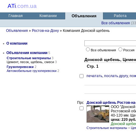
ATi
.
com.ua
Главная
Компании
Объявления
Работа
Все объявления
(3
Объявления
»
Ростов-на-Дону
» Компания Донской щебень
•
О компании
Все объявления
Россия
•
Объявления компании
5
Строительные материалы
3
Донской щебень, Цемент
Цемент, песок, щебень, смеси
3
Стр. 1
Грузоперевозки
2
Автомобильные грузоперевозки
2
печатать
,
послать другу
,
пож
Донской щебень Ростов-на
ООО "Донской 
Ростовской обл
40-120 мм. Ще
цена: 220 руб.
Донской щебе
Строительные материалы
»
Цем