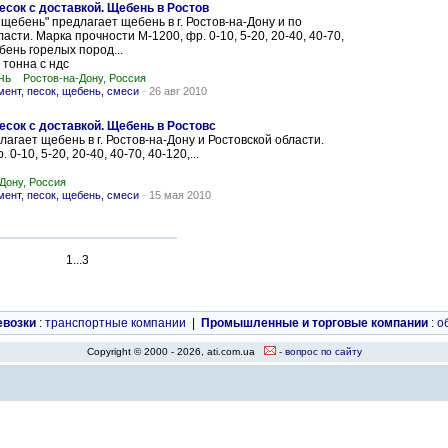
песок с доставкой. Щебень в Ростов
щебень" предлагает щебень в г. Ростов-на-Дону и по
асти. Марка прочности М-1200, фр. 0-10, 5-20, 20-40, 40-70,
бень горелых пород...
тонна с ндс
нь
Ростов-на-Дону, Россия
ент, песок, щебень, смеси
-
26 авг 2010
песок с доставкой. Щебень в Ростовс
агает щебень в г. Ростов-на-Дону и Ростовской области.
0-10, 5-20, 20-40, 40-70, 40-120,...
Дону, Россия
ент, песок, щебень, смеси
-
15 мая 2010
1...3
евозки
:
транспортные компании
|
Промышленные и торговые компании
:
о
Copyright © 2000 - 2026, ati.com.ua
- вопрос по сайту