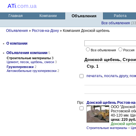
ATi
.
com.ua
Главная
Компании
Объявления
Работа
Все объявления
(3
Объявления
»
Ростов-на-Дону
» Компания Донской щебень
•
О компании
Все объявления
Россия
•
Объявления компании
5
Строительные материалы
3
Донской щебень, Стро
Цемент, песок, щебень, смеси
3
Стр. 1
Грузоперевозки
2
Автомобильные грузоперевозки
2
печатать
,
послать другу
,
пож
Донской щебень Ростов-на
ООО "Донской 
Ростовской обл
40-120 мм. Ще
цена: 220 руб.
Донской щебе
Строительные материалы
»
Цем