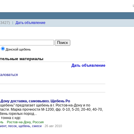
33427)
Дaть объявление
Донской щебень
ительные материалы
Дать объявление
аловаться
-Дону доставка, самовывоз. Щебень Ро
щебень" предлагает щебень в г. Ростов-на-Дону и по
асти. Марка прочности М-1200, фр. 0-10, 5-20, 20-40, 40-70,
бень горелых пород...
тонна с ндс
нь
Ростов-на-Дону, Россия
ент, песок, щебень, смеси
-
26 авг 2010