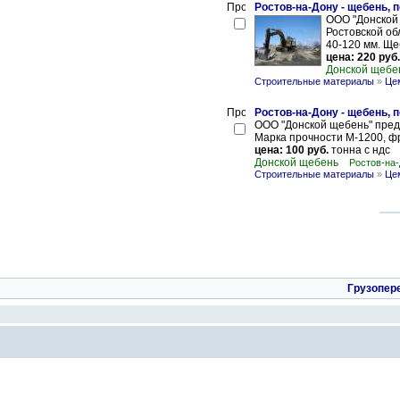
Ростов-на-Дону - щебень, 
ООО "Донской 
Ростовской обл
40-120 мм. Ще
цена: 220 руб.
Донской щебе
Строительные материалы
»
Цем
Ростов-на-Дону - щебень, 
ООО "Донской щебень" предл
Марка прочности М-1200, фр. 
цена: 100 руб.
тонна с ндс
Донской щебень
Ростов-на-
Строительные материалы
»
Цем
Грузопер