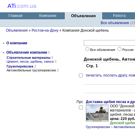
ATi
.
com.ua
Главная
Компании
Объявления
Работа
Все объявления
(3
Объявления
»
Ростов-на-Дону
» Компания Донской щебень
•
О компании
Все объявления
Россия
•
Объявления компании
5
Строительные материалы
3
Донской щебень, Авто
Цемент, песок, щебень, смеси
3
Стр. 1
Грузоперевозки
2
Автомобильные грузоперевозки
2
печатать
,
послать другу
,
пож
Доставка щебня песка и д
ООО "Донской 
материалов - 
щебня, песка в 
цена: 220 руб.
Донской щебе
Грузоперевозки
»
Автомобильны