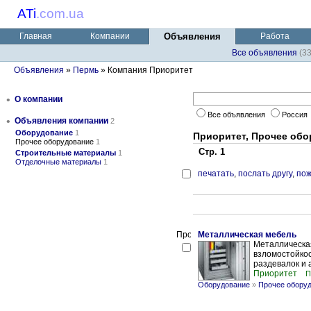
ATi
.
com.ua
Главная
Компании
Объявления
Работа
Все объявления
(3
Объявления
»
Пермь
» Компания Приоритет
•
О компании
Все объявления
Россия
•
Объявления компании
2
Оборудование
1
Приоритет, Прочее об
Прочее оборудование
1
Стр. 1
Строительные материалы
1
Отделочные материалы
1
печатать
,
послать другу
,
пож
Металлическая мебель
Металлическая
взломостойкос
раздевалок и а
Приоритет
П
Оборудование
»
Прочее обору