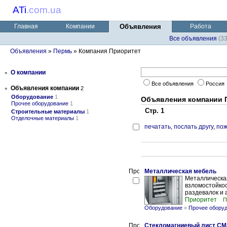
ATi
.
com.ua
Главная
Компании
Объявления
Работа
Все объявления
(3
Объявления
»
Пермь
» Компания Приоритет
•
О компании
Все объявления
Россия
•
Объявления компании
2
Оборудование
1
Объявления компании 
Прочее оборудование
1
Стр. 1
Строительные материалы
1
Отделочные материалы
1
печатать
,
послать другу
,
пож
Металлическая мебель
Металлическая
взломостойкос
раздевалок и а
Приоритет
П
Оборудование
»
Прочее обору
Стекломагниевый лист СМ