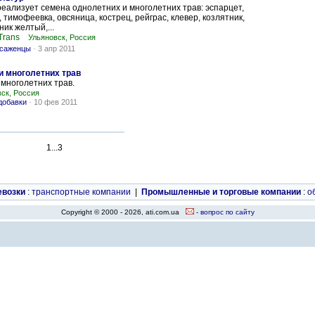
еализует семена однолетних и многолетних трав: эспарцет,
 тимофеевка, овсяница, кострец, рейграс, клевер, козлятник,
ик желтый,...
Trans
Ульяновск, Россия
 саженцы
-
3 апр 2011
и многолетних трав
многолетних трав.
ск, Россия
добавки
-
10 фев 2011
1...3
евозки
:
транспортные компании
|
Промышленные и торговые компании
:
о
Copyright © 2000 - 2026, ati.com.ua
- вопрос по сайту