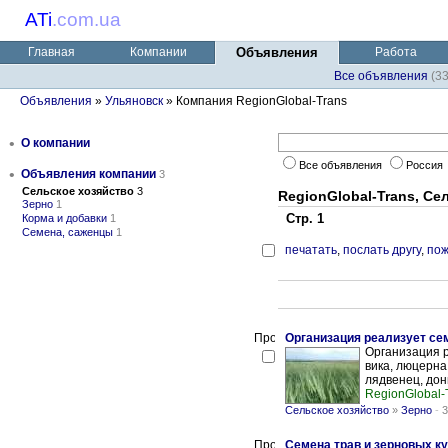
ATi
.
com.ua
Главная
Компании
Объявления
Работа
Все объявления
(3
Объявления
»
Ульяновск
» Компания RegionGlobal-Trans
•
О компании
Все объявления
Россия
•
Объявления компании
3
Сельское хозяйство
3
RegionGlobal-Trans, Се
Зерно
1
Стр. 1
Корма и добавки
1
Семена, саженцы
1
печатать
,
послать другу
,
пож
Организация реализует се
Организация р
вика, люцерна,
лядвенец, донн
RegionGlobal-
Сельское хозяйство
»
Зерно
-
3
Семена трав и зерновых к