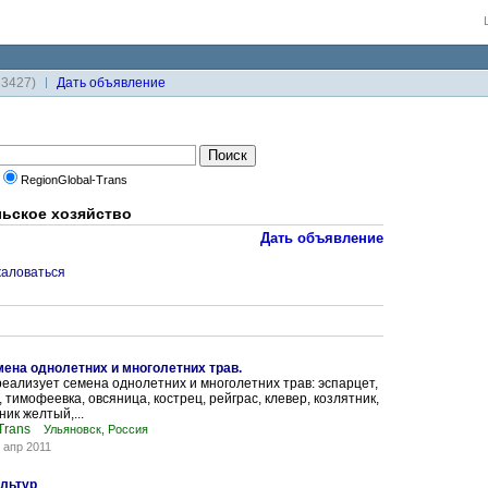
33427)
Дaть объявление
RegionGlobal-Trans
льское хозяйство
Дать объявление
аловаться
мена однолетних и многолетних трав.
еализует семена однолетних и многолетних трав: эспарцет,
 тимофеевка, овсяница, кострец, рейграс, клевер, козлятник,
ик желтый,...
Trans
Ульяновск, Россия
 апр 2011
ультур