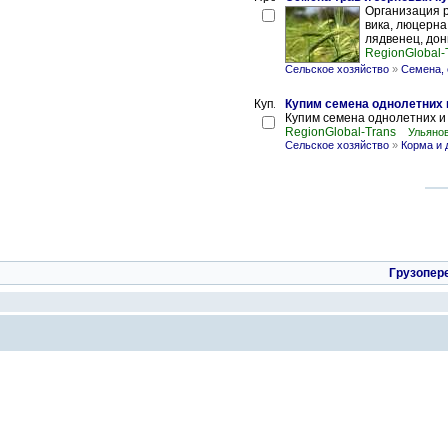
Организация р
вика, люцерна,
лядвенец, донн
RegionGlobal-
Сельское хозяйство
»
Семена,
Купим семена однолетних 
Купим семена однолетних и 
RegionGlobal-Trans
Ульянов
Сельское хозяйство
»
Корма и 
Грузопер