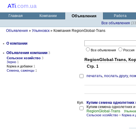
ATi
.
com.ua
Главная
Компании
Объявления
Работа
Все объявления
(3
Объявления
»
Ульяновск
» Компания RegionGlobal-Trans
•
О компании
Все объявления
Россия
•
Объявления компании
3
Сельское хозяйство
3
RegionGlobal-Trans, Ко
Зерно
1
Стр. 1
Корма и добавки
1
Семена, саженцы
1
печатать
,
послать другу
,
пож
Купим семена однолетних 
Купим семена однолетних и 
RegionGlobal-Trans
Ульянов
Сельское хозяйство
»
Корма и 