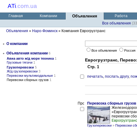
ATi
.
com.ua
Главная
Компании
Объявления
Работа
Все объявления
(3
Объявления
»
Наро-Фоминск
» Компания Еврогрузтранс
•
О компании
Все объявления
Россия
•
Объявления компании
6
Авиа авто ж/д море техника
1
Еврогрузтранс, Перево
Грузовые тягачи
1
Стр. 1
Грузоперевозки
5
Ж/д грузоперевозки
3
Перевозки мультимодальные
1
печатать
,
послать другу
,
пож
Перевозки сборных грузов
1
Перевозка сборных грузов в
Железнодорож
«Еврогрузтра
перевозки сбор
Еврогрузтран
Грузоперевозки
»
Перевозки сб