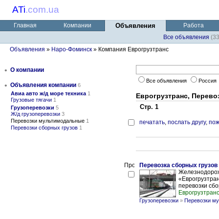
ATi
.
com.ua
Главная
Компании
Объявления
Работа
Все объявления
(3
Объявления
»
Наро-Фоминск
» Компания Еврогрузтранс
•
О компании
Все объявления
Россия
•
Объявления компании
6
Авиа авто ж/д море техника
1
Еврогрузтранс, Перев
Грузовые тягачи
1
Стр. 1
Грузоперевозки
5
Ж/д грузоперевозки
3
Перевозки мультимодальные
1
печатать
,
послать другу
,
пож
Перевозки сборных грузов
1
Перевозка сборных грузов в
Железнодорож
«Еврогрузтра
перевозки сбор
Еврогрузтран
Грузоперевозки
»
Перевозки м