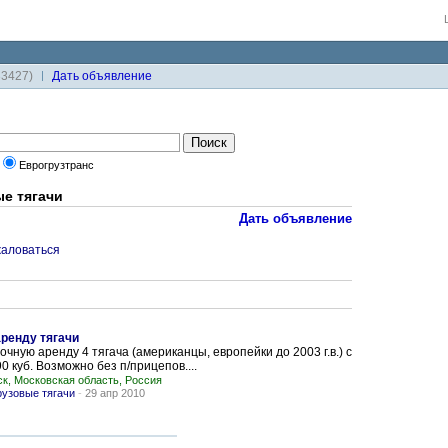
33427)
Дaть объявление
Еврогрузтранс
ые тягачи
Дать объявление
аловаться
ренду тягачи
чную аренду 4 тягача (американцы, европейки до 2003 г.в.) с
 куб. Возможно без п/прицепов....
к, Московская область, Россия
рузовые тягачи
-
29 апр 2010