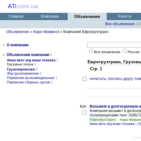
ATi
.
com.ua
Главная
Компании
Объявления
Работа
Все объявления
(3
Объявления
»
Наро-Фоминск
» Компания Еврогрузтранс
•
О компании
Все объявления
Россия
•
Объявления компании
6
Авиа авто ж/д море техника
1
Еврогрузтранс, Грузов
Грузовые тягачи
1
Стр. 1
Грузоперевозки
5
Ж/д грузоперевозки
3
Перевозки мультимодальные
1
печатать
,
послать другу
,
пож
Перевозки сборных грузов
1
Возьмем в долгосрочную а
Компания возьмет в долгосро
полуприцепами тент 20/82-90
Еврогрузтранс
Наро-Фоминс
Авиа авто ж/д море техника
»
Г