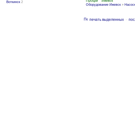
Профи
Ижевск
Воткинск
2
Оборудование Ижевск
»
Насосн
печать выделенных
-
пос