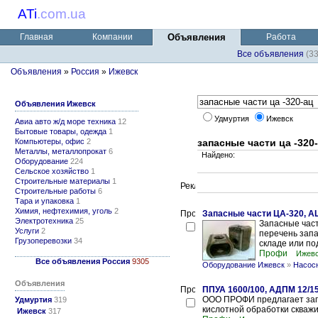
ATi
.
com.ua
Главная
Компании
Объявления
Работа
Все объявления
(3
Объявления
»
Россия
»
Ижевск
Объявления Ижевск
Удмуртия
Ижевск
Авиа авто ж/д море техника
12
Бытовые товары, одежда
1
Компьютеры, офис
2
запасные части ца -320
Металлы, металлопрокат
6
Найдено:
Оборудование
224
Сельское хозяйство
1
Строительные материалы
1
Строительные работы
6
Тара и упаковка
1
Химия, нефтехимия, уголь
2
Запасные части ЦА-320, А
Электротехника
25
Запасные част
Услуги
2
перечень запа
Грузоперевозки
34
складе или под
Профи
Ижев
Все объявления Россия
9305
Оборудование Ижевск
»
Насосн
Объявления
ППУА 1600/100, АДПМ 12/15
ООО ПРОФИ предлагает запа
Удмуртия
319
кислотной обработки скважи
Ижевск
317