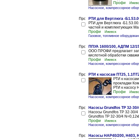
Профи
Ижев
Насосное, компрессорное обор
РТИ для Вертлюга -Б1.53.0
РТИ для Вертлюга -Б1.53.0
частей и комплектующих Ман
Профи
Ижевск
Газовое, топливное оборудова
ППУА 1600/100, АДПМ 12/15
ООО ПРОФИ предлагает запа
кислотной обработки скважи
Профи
Ижевск
Насосное, компрессорное обор
РТИ к насосам ПТ25, 1.1ПТ
РТИ к насосам
прокладки Ком
РТИ к насосу 
Профи
Ижев
Насосное, компрессорное обор
Насосы Grundfos TP 32-30/
Насосы Grundfos TP 32-30
Grundfos TP 32-30/4 N=0,12
Профи
Ижевск
Насосное, компрессорное обор
Насосы НАР40/200, Н403,