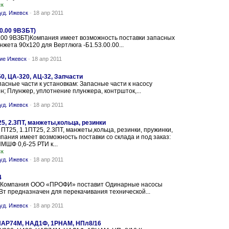
ск
уд. Ижевск
-
18 апр 2011
0.00 9ВЗБТ)
0.00 9ВЗБТ)Компания имеет возможность поставки запасных
жета 90х120 для Вертлюга -Б1.53.00.00...
ние Ижевск
-
18 апр 2011
0, ЦА-320, АЦ-32, Запчасти
сные части к установкам: Запасные части к насосу
н; Плунжер, уплотнение плунжера, контршток,...
уд. Ижевск
-
18 апр 2011
25, 2.3ПТ, манжеты,кольца, резинки
 ПТ25, 1.1ПТ25, 2.3ПТ, манжеты,кольца, резинки, пружинки,
пания имеет возможность поставки со склада и под заказ:
НМШФ 0,6-25 РТИ к...
ск
уд. Ижевск
-
18 апр 2011
4
/4 Компания ООО «ПРОФИ» поставит Одинарные насосы
кВт предназначен для перекачивания технической...
уд. Ижевск
-
18 апр 2011
 НАР74М, НАД1Ф, 1РНАМ, НПл8/16