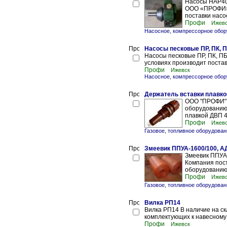
Насосы НАР40
ООО «ПРОФИ» н
поставки насо
Профи
Ижев
Насосное, компрессорное обор
Насосы песковые ПР, ПК, 
Насосы песковые ПР, ПК, 
условиях производит постав
Профи
Ижевск
Насосное, компрессорное обор
Держатель вставки плавко
ООО "ПРОФИ" 
оборудованию 
плавкой ДВП 4-
Профи
Ижев
Газовое, топливное оборудова
Змеевик ППУА-1600/100, А
Змеевик ППУА
Компания пост
оборудованию 
Профи
Ижев
Газовое, топливное оборудова
Вилка РП14
Вилка РП14 В наличие на с
комплектующих к навесному
Профи
Ижевск