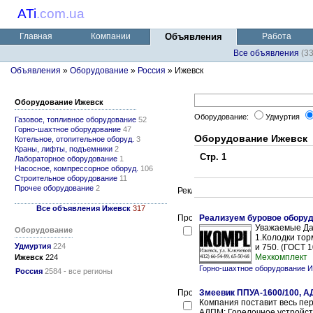
ATi
.
com.ua
Главная
Компании
Объявления
Работа
Все объявления
(3
Объявления
»
Оборудование
»
Россия
» Ижевск
Оборудование Ижевск
Оборудование:
Удмуртия
Газовое, топливное оборудование
52
Горно-шахтное оборудование
47
Оборудование Ижевск
Котельное, отопительное оборуд.
3
Краны, лифты, подъемники
2
Стр. 1
Лабораторное оборудование
1
Насосное, компрессорное оборуд.
106
Строительное оборудование
11
Прочее оборудование
2
Все объявления Ижевск
317
Реализуем буровое оборудо
Уважаемые Да
Оборудование
1.Колодки тор
Удмуртия
224
и 750. (ГОСТ 1
Мехкомплект
Ижевск
224
Горно-шахтное оборудование 
Россия
2584 - все регионы
Змеевик ППУА-1600/100, А
Компания поставит весь пе
АДПМ: Горелочное устройство