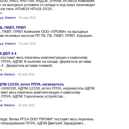
/200, Н403, НАР74М, НАД1Ф, 1РНАМ, НПл8/16 Компания
а выгодных условиях со склада и под заказ производит
сов типа: НПл8/16 НПл16-25/16...
ск
уд. Ижевск
-
18 апр 2011
ПБ, ПКВП, ПРВП
ПБ, ПКВП, ПРВП Компания ООО «ПРОФИ» на выгодных
ки песковых насосов ПР, ПК, ПБ, ПКВП, ПРВП. Хорошие...
уд. Ижевск
-
18 апр 2011
й ДВП 4-4
поставит весь перечень комплектующих к навесному
ППУА, АДПМ: В наличие на складе: Держатель вставки
4 - Держатель вставки плавкой...
ск
ние Ижевск
-
18 апр 2011
ДПМ-12/150, котел ППУА, нагреватель
-1600/100, АДПМ-12/150, котел ППУА, нагреватель АДПМ
авит весь перечень комплектующих к навесному
ППУА, АДПМ: Горелочное устройство...
ск
ние Ижевск
-
18 апр 2011
кладе: Вилка РП14 ООО "ПРОФИ" поставит весь перечень
 оборудованию ППУА, АДПМ Дмитрий Эдуардович...