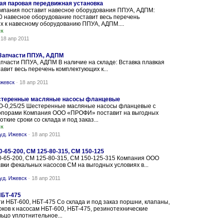
ая паровая передвижная установка
омпания поставит навесное оборудования ППУА, АДПМ:
 навесное оборудование поставит весь перечень
 к навесному оборудованию ППУА, АДПМ....
ск
-
18 апр 2011
 Запчасти ППУА, АДПМ
пчасти ППУА, АДПМ В наличие на складе: Вставка плавкая
вит весь перечень комплектующих к...
Ижевск
-
18 апр 2011
стеренные масляные насосы фланцевые
-0,25/25 Шестеренные масляные насосы фланцевые с
опорами Компания ООО «ПРОФИ» поставит на выгодных
откие сроки со склада и под заказ...
ск
уд. Ижевск
-
18 апр 2011
0-65-200, СМ 125-80-315, СМ 150-125
0-65-200, СМ 125-80-315, СМ 150-125-315 Компания ООО
ки фекальных насосов СМ на выгодных условиях в...
уд. Ижевск
-
18 апр 2011
НБТ-475
и НБТ-600, НБТ-475 Со склада и под заказ поршни, клапаны,
ков к насосам НБТ-600, НБТ-475, резинотехнические
льцо уплотнительное...