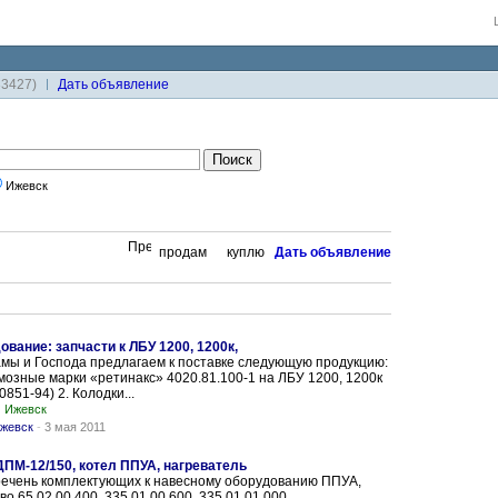
33427)
Дaть объявление
Ижевск
продам
куплю
Дaть объявление
вание: запчасти к ЛБУ 1200, 1200к,
мы и Господа предлагаем к поставке следующую продукцию:
мозные марки «ретинакс» 4020.81.100-1 на ЛБУ 1200, 1200к
0851-94) 2. Колодки...
Ижевск
Ижевск
-
3 мая 2011
ДПМ-12/150, котел ППУА, нагреватель
речень комплектующих к навесному оборудованию ППУА,
 65.02.00.400, 335.01.00.600, 335.01.01.000...