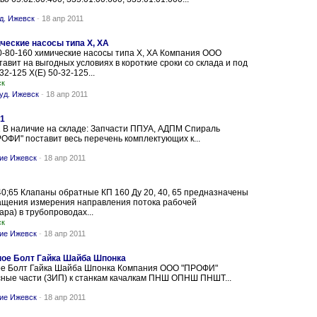
д. Ижевск
-
18 апр 2011
ические насосы типа Х, ХА
0-80-160 химические насосы типа Х, ХА Компания ООО
вит на выгодных условиях в короткие сроки со склада и под
-32-125 Х(Е) 50-32-125...
ск
уд. Ижевск
-
18 апр 2011
51
 В наличие на складе: Запчасти ППУА, АДПМ Спираль
ОФИ" поставит весь перечень комплектующих к...
ние Ижевск
-
18 апр 2011
40;65 Клапаны обратные КП 160 Ду 20, 40, 65 предназначены
ащения измерения направления потока рабочей
ара) в трубопроводах...
ск
ние Ижевск
-
18 апр 2011
ное Болт Гайка Шайба Шпонка
ое Болт Гайка Шайба Шпонка Компания ООО "ПРОФИ"
асные части (ЗИП) к станкам качалкам ПНШ ОПНШ ПНШТ...
ние Ижевск
-
18 апр 2011