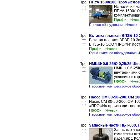
ППУА 1600/100 Промыслов
Из наличия к
ППУА 1600/100
комплектующих
Профи
Ижев
Прочее оборудование Ижевск
Вставка плавкая ВП3Б-10
Вставка плавкая ВП3Б-10 За
ВП3Б-10 ООО "ПРОФИ" поста
Профи
Ижевск
Горно-шахтное оборудование 
НМШФ 0.6-25Ю-0,25/25 Ше
НМШФ 0.6-25Ю
внутренними 
условиях в кор
Профи
Ижев
Насосное, компрессорное обор
Насос СМ 80-50-200, СМ 10
Насос СМ 80-50-200, СМ 10
«ПРОФИ» производит постав
Профи
Ижевск
Насосное, компрессорное обор
Запасные части НБТ-600, 
Запасные част
комплекты што
изделия: 1 Ко