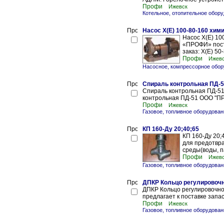
Профи
Ижевск
Котельное, отопительное обору
Насос Х(Е) 100-80-160 хим
Насос Х(Е) 10
«ПРОФИ» поста
заказ: Х(Е) 50
Профи
Ижев
Насосное, компрессорное обор
Спираль контрольная ПД-
Спираль контрольная ПД-51
контрольная ПД-51 ООО "ПР
Профи
Ижевск
Газовое, топливное оборудова
КП 160-Ду 20;40;65
КП 160-Ду 20;
для предотвр
среды(воды, п
Профи
Ижев
Газовое, топливное оборудова
ДПКР Кольцо регулировоч
ДПКР Кольцо регулировочн
предлагает к поставке зап
Профи
Ижевск
Газовое, топливное оборудова