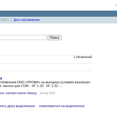
33427)
Дaть объявление
1 объявлений
10
 Компания ООО «ПРОФИ» на выгодных условиях реализует
: насосы для СОЖ: - НГ-1-25 - НГ-1-32 -...
ое, компрессорное оборуд.
-
18 апр 2011
лать другу выделенные
-
пожаловаться на выделенные