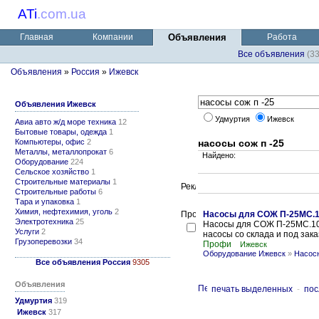
ATi
.
com.ua
Главная
Компании
Объявления
Работа
Все объявления
(3
Объявления
»
Россия
»
Ижевск
Объявления Ижевск
Удмуртия
Ижевск
Авиа авто ж/д море техника
12
Бытовые товары, одежда
1
Компьютеры, офис
2
насосы сож п -25
Металлы, металлопрокат
6
Найдено:
Оборудование
224
Сельское хозяйство
1
Строительные материалы
1
Строительные работы
6
Тара и упаковка
1
Химия, нефтехимия, уголь
2
Насосы для СОЖ П-25МС.
Электротехника
25
Насосы для СОЖ П-25МС.10
Услуги
2
насосы со склада и под заказ
Грузоперевозки
34
Профи
Ижевск
Оборудование Ижевск
»
Насосн
Все объявления Россия
9305
Объявления
печать выделенных
-
пос
Удмуртия
319
Ижевск
317