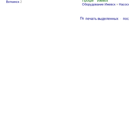
Профи
Ижевск
Воткинск
2
Оборудование Ижевск
»
Насосн
печать выделенных
-
пос