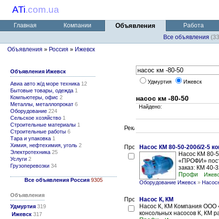
ATi
.
com.ua
Главная
Компании
Объявления
Работа
Все объявления
(3
Объявления
»
Россия
»
Ижевск
Объявления Ижевск
Удмуртия
Ижевск
Авиа авто ж/д море техника
12
Бытовые товары, одежда
1
Компьютеры, офис
2
насос км -80-50
Металлы, металлопрокат
6
Найдено:
Оборудование
224
Сельское хозяйство
1
Строительные материалы
1
Строительные работы
6
Тара и упаковка
1
Химия, нефтехимия, уголь
2
Насос КМ 80-50-200б/2-5 
Электротехника
25
Насос КМ 80-
Услуги
2
«ПРОФИ» поста
Грузоперевозки
34
заказ: КМ 40-3
Профи
Ижев
Все объявления Россия
9305
Оборудование Ижевск
»
Насосн
Объявления
Насос К, КМ
Насос К, КМ Компания ООО 
Удмуртия
319
консольных насосов К, КМ ра
Ижевск
317