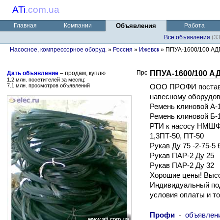
ATi
.
com.ua
Главная
Компании
Объявления
Работа
Все объявления
(3
Насосное, компрессорное оборуд.
»
Россия
»
Ижевск
» ППУА-1600/100 АД
ППУА-1600/100 А
Дать объявление
– продам, куплю
1.2 млн. посетителей за месяц:
7.1 млн. просмотров объявлений
ООО ПРОФИ постави
навесному оборудо
Ремень клиновой А-1
Ремень клиновой Б-1
РТИ к насосу НМШФ 0
1,3ПТ-50, ПТ-50
Рукав Ду 75 -2-75-5 
Рукав ПАР-2 Ду 25
Рукав ПАР-2 Ду 32
Хорошие цены! Высо
Индивидуальный под
условия оплаты и то
Профи
-
объявлен