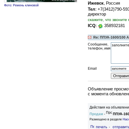
Ижевск
, Россия
Фото: Ремень клиновой
Тел
: +7(3412)790-5
директор
скажите, что звоните
ICQ
:
358932181
Re: ППУА-1600/100 
Сообщение,
телефон, имя
Email
Объявление просмот
c момента обновлени
Действия на объявлени
Продам
-
ППУА-160
Размещено в разделе
Нас
печать
-
отправить