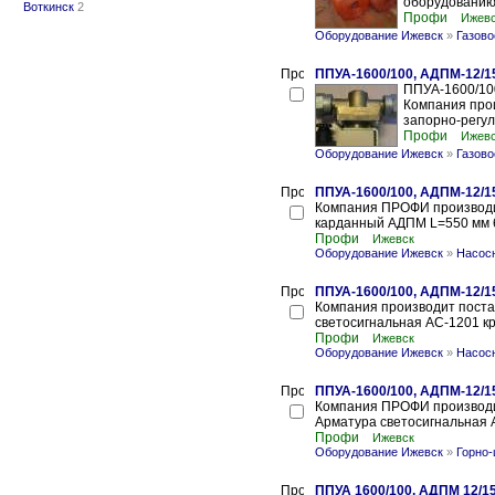
оборудованию 
Воткинск
2
Профи
Ижев
Оборудование Ижевск
»
Газово
ППУА-1600/100, АДПМ-12/15
ППУА-1600/10
Компания про
запорно-регул
Профи
Ижев
Оборудование Ижевск
»
Газово
ППУА-1600/100, АДПМ-12/15
Компания ПРОФИ производит
карданный АДПМ L=550 мм 6
Профи
Ижевск
Оборудование Ижевск
»
Насосн
ППУА-1600/100, АДПМ-12/1
Компания производит поста
светосигнальная АС-1201 кр
Профи
Ижевск
Оборудование Ижевск
»
Насосн
ППУА-1600/100, АДПМ-12/1
Компания ПРОФИ производит
Арматура светосигнальная А
Профи
Ижевск
Оборудование Ижевск
»
Горно
ППУА 1600/100, АДПМ 12/15