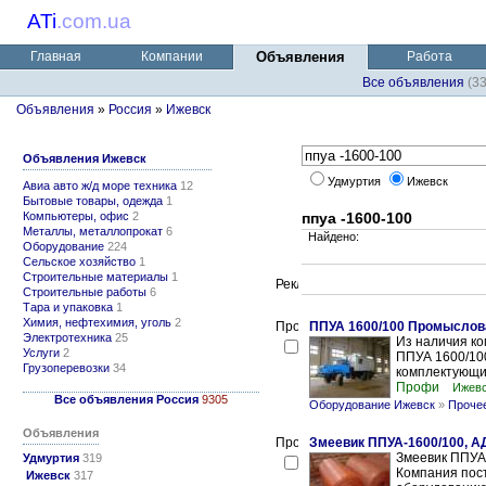
ATi
.
com.ua
Главная
Компании
Объявления
Работа
Все объявления
(3
Объявления
»
Россия
»
Ижевск
Объявления Ижевск
Удмуртия
Ижевск
Авиа авто ж/д море техника
12
Бытовые товары, одежда
1
Компьютеры, офис
2
ппуа -1600-100
Металлы, металлопрокат
6
Найдено:
Оборудование
224
Сельское хозяйство
1
Строительные материалы
1
Строительные работы
6
Тара и упаковка
1
Химия, нефтехимия, уголь
2
ППУА 1600/100 Промыслов
Электротехника
25
Из наличия к
Услуги
2
ППУА 1600/100
Грузоперевозки
34
комплектующих
Профи
Ижев
Все объявления Россия
9305
Оборудование Ижевск
»
Проче
Объявления
Змеевик ППУА-1600/100, А
Змеевик ППУА
Удмуртия
319
Компания пост
Ижевск
317