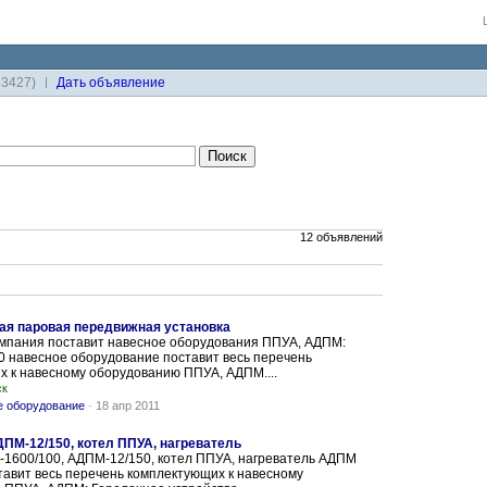
33427)
Дaть объявление
12 объявлений
ая паровая передвижная установка
омпания поставит навесное оборудования ППУА, АДПМ:
 навесное оборудование поставит весь перечень
 к навесному оборудованию ППУА, АДПМ....
ск
е оборудование
-
18 апр 2011
ДПМ-12/150, котел ППУА, нагреватель
-1600/100, АДПМ-12/150, котел ППУА, нагреватель АДПМ
авит весь перечень комплектующих к навесному