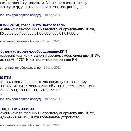
сные части к установкам: Запасные части к насосу
н; Плунжер, уплотнение плунжера, контршток,...
ое, компрессорное оборуд.
-
18 апр 2011
ДПМ-12/150, котел ППУА, нагреватель
речень комплектующих к навесному оборудованию ППУА,
 65.02.00.400, 335.01.00.600, 335.01.01.000...
ное, отопительное оборуд.
-
18 апр 2011
50, запчасти, элекрооборудование,КИП
перечень комплектующих к навесному оборудованию ППУА,
льная АС-1201 Блок вторичной индикации ВИ...
е, топливное оборудование
-
18 апр 2011
50 РТИ
ставит весь перечень комплектующих к навесному
ППУА, АДПМ: Ремень клиновой А-1120, 1250, 1600, 1800
й Б-1600, 1800, 1900, 2240, 2650...
ск
ое, компрессорное оборуд.
-
18 апр 2011
100, ППУА-2000/100
речень комплектующих к навесному оборудованию ППУА,
единение АДПМ, ППУА Горелочное устройство...
ное, отопительное оборуд.
-
18 апр 2011