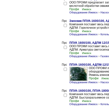
ООО ПРОФИ предлагает запа
кислотной обработки скважи
Профи
Ижевск
Оборудование Ижевск
»
Насосн
Змеевик ППУА-1600/100, А
Компания поставит весь пе
АДПМ: Горелочное устройство
Профи
Ижевск
Оборудование Ижевск
»
Котель
ППУА 1600/100, АДПМ 12/1
ООО ПРОФИ поставит весь 
АДПМ: Арматура светосигна
Профи
Ижевск
Оборудование Ижевск
»
Газово
ППУА-1600/100, АДПМ-12/1
ООО ПРОФИ по
оборудованию 
Ремень клиново
Профи
Ижев
Оборудование Ижевск
»
Насосн
ППУА-1600/100, ППУА-1800/
Компания поставит весь пе
АДПМ: Быстроразъемное со
Профи
Ижевск
Оборудование Ижевск
»
Котель