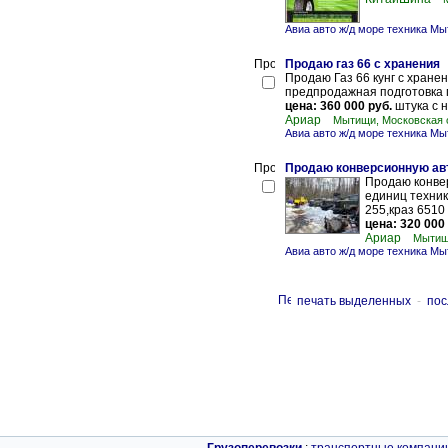
Авиа авто ж/д море техника М
Продаю газ 66 с хранения
Продаю Газ 66 кунг с хранен
предпродажная подготовка 
цена: 360 000 руб.
штука с 
Ариар
Мытищи, Московская 
Авиа авто ж/д море техника М
Продаю конверсионную авт
Продаю конвер
единиц техник
255,краз 6510
цена: 320 000
Ариар
Мытищ
Авиа авто ж/д море техника М
печать выделенных
-
пос