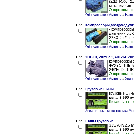
(2ДВН-500 ; 2
металлургия, н
Энергокомпле
Оборудование Мытищи
»
Насос
Компрессоры,воздуходувк
- компрессоры
давлений 0,3-0,
22ВФ-2,5/1,5; 2
Энергокомпле
Оборудование Мытищи
»
Насос
1ПБ10, 2ФУБс9, 4ПБ14, 2Ф
компрессоры ф
ФУУБС, 4ПБ, 5
2ФУБс12, 4ПБ2
Энергокомпле
Оборудование Мытищи
»
Холод
Грузовые шины
грузовые шин
цена: 8 990 ру
КитайШина
Авиа авто ж/д море техника М
Шины грузовые
315/70 r22.5 a
цена: 8 990 ру
КитайШина