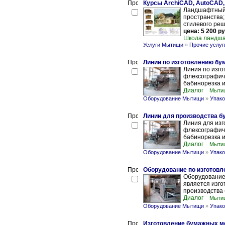
Курсы ArchiCAD, AutoCAD, 
Ландшафтный 
пространства;
стилевого реше
цена: 5 200 ру
Школа ландша
Услуги Мытищи
»
Прочие услуг
Линии по изготовлению б
Линия по изг
флексографиче
бабинорезка и
Диалог
Мытищ
Оборудование Мытищи
»
Упако
Линии для производства 
Линия для из
флексографиче
бабинорезка и
Диалог
Мытищ
Оборудование Мытищи
»
Упако
Оборудование по изготов
Оборудование
является изг
производства 
Диалог
Мытищ
Оборудование Мытищи
»
Упако
Изготовление бумажных м