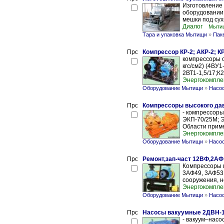
Изготовление
оборудовании
мешки под сух
Диалог
Мытищ
Тара и упаковка Мытищи
»
Пак
Компрессор КР-2; АКР-2; КР
компрессоры о
кгс/см2) (4ВУ1
2ВТ1-1,5/17;К2
Энергокомпле
Оборудование Мытищи
»
Насос
Компрессоры высокого давл
- компрессоры 
ЭКП-70/25М; Э
Области приме
Энергокомпле
Оборудование Мытищи
»
Насос
Ремонт,зап-част 12ВФ,2А
Компрессоры 
3АФ49, 3АФ53.
сооружения, н
Энергокомпле
Оборудование Мытищи
»
Насос
Насосы вакуумные 2ДВН-1
- вакуум–насос