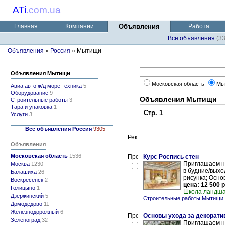
ATi
.
com.ua
Главная
Компании
Объявления
Работа
Все объявления
(3
Объявления
»
Россия
» Мытищи
Объявления Мытищи
Московская область
Мы
Авиа авто ж/д море техника
5
Оборудование
9
Объявления Мытищи
Строительные работы
3
Тара и упаковка
1
Стр. 1
Услуги
3
Все объявления Россия
9305
Объявления
Московская область
1536
Курс Роспись стен
Приглашаем на
Москва
1230
в будние/выхо
Балашиха
26
рисунка; Основ
Воскресенск
2
цена: 12 500 р
Голицыно
1
Школа ландша
Дзержинский
5
Строительные работы Мытищи
Домодедово
11
Железнодорожный
6
Основы ухода за декорат
Зеленоград
32
Приглашаем на