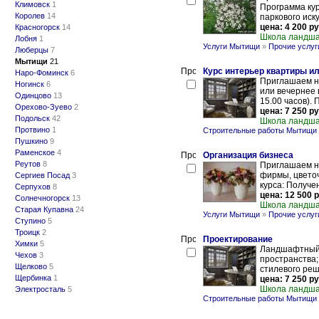
Климовск
1
Программа кур
Королев
14
паркового иску
цена: 4 200 ру
Красногорск
14
Школа ландша
Лобня
1
Услуги Мытищи
»
Прочие услуг
Люберцы
7
Мытищи
21
Курс интерьер квартиры ил
Наро-Фоминск
6
Приглашаем на
Ногинск
6
или вечернее 
Одинцово
13
15.00 часов). 
Орехово-Зуево
2
цена: 7 250 ру
Подольск
42
Школа ландша
Протвино
1
Строительные работы Мытищи
Пушкино
9
Раменское
4
Организация бизнеса
Реутов
8
Приглашаем н
фирмы, цветоч
Сергиев Посад
3
курса: Получе
Серпухов
8
цена: 12 500 р
Солнечногорск
13
Школа ландша
Старая Купавна
24
Услуги Мытищи
»
Прочие услуг
Ступино
5
Троицк
2
Проектирование
Химки
5
Ландшафтный 
Чехов
3
пространства;
Щелково
5
стилевого реше
Щербинка
1
цена: 7 250 ру
Школа ландша
Электросталь
5
Строительные работы Мытищи