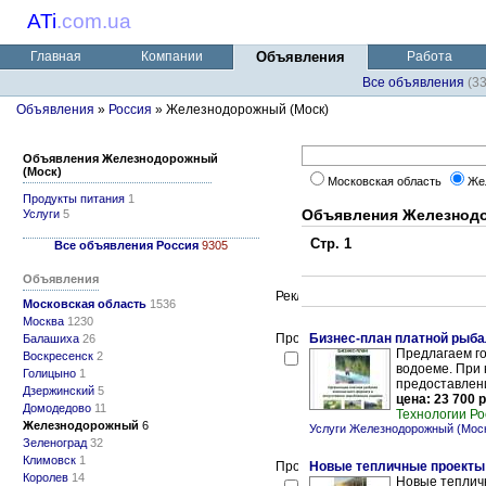
ATi
.
com.ua
Главная
Компании
Объявления
Работа
Все объявления
(3
Объявления
»
Россия
» Железнодорожный (Моск)
Объявления Железнодорожный
(Моск)
Московская область
Же
Продукты питания
1
Объявления Железнодо
Услуги
5
Стр. 1
Все объявления Россия
9305
Объявления
Московская область
1536
Москва
1230
Бизнес-план платной рыба
Балашиха
26
Предлагаем г
Воскресенск
2
водоеме. При
Голицыно
1
предоставлени
Дзержинский
5
цена: 23 700 р
Домодедово
11
Технологии Ро
Железнодорожный
6
Услуги Железнодорожный (Мос
Зеленоград
32
Климовск
1
Новые тепличные проекты 
Королев
14
Новые тепличн