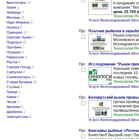
Красногорск
14
и продукция 
компания "Тех
Лобня
1
цена: 25 700 р
Люберцы
7
Технологии Ро
Мытищи
21
Услуги Железнодорожный (Мос
Наро-Фоминск
6
Ногинск
6
Платная рыбалка в зарыбл
Одинцово
13
Рынок платно
Орехово-Зуево
2
Московского 
Подольск
42
Исследователь
Протвино
1
Технологии Ро
Пушкино
9
Услуги Железнодорожный (Мос
Раменское
4
Реутов
8
Исследование "Рынок про
Сергиев Посад
3
Хорошие темп
Серпухов
8
последние 10 
Солнечногорск
13
новых теплиц.
Технологии Ро
Старая Купавна
24
Услуги Железнодорожный (Мос
Ступино
5
Троицк
2
Химки
5
Белорусский рынок промы
Целью провед
Чехов
3
получение фа
Щелково
5
промышленных 
Щербинка
1
Технологии Ро
Электросталь
5
Услуги Железнодорожный (Мос
Консервы рыбные «Печень 
Качество!!! Высший сорт, П