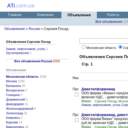
ATi
.
com.ua
Главная
Компании
Объявления
Работа
Все объявления
(3
Объявления
»
Россия
» Сергиев Посад
Объявления Сергиев Посад
Московская область
Се
Химия, нефтехимия, уголь
2
Грузоперевозки
1
Объявления Сергиев П
Все объявления Россия
9305
Стр. 1
Объявления
Московская область
1536
Москва
1230
Балашиха
26
Диметилформамид
Воскресенск
2
ООО фирма «Викан» предлага
Голицыно
1
включая НДС, - диметилформ
Дзержинский
5
Викан
Сергиев Посад, Моско
Домодедово
11
Химия, нефтехимия, уголь Сер
Железнодорожный
6
Зеленоград
32
Диметилформамид, димети
Климовск
1
ООО фирма"Викан" предлага
Королев
14
руб./кг, включая НДС. - дим
Викан
Красногорск
14
Сергиев Посад, Моско