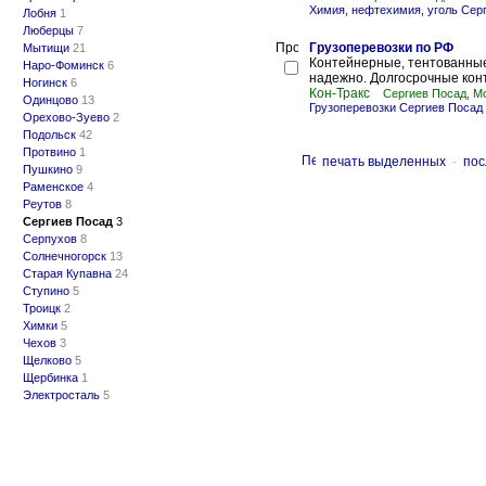
Химия, нефтехимия, уголь Сер
Лобня
1
Люберцы
7
Грузоперевозки по РФ
Мытищи
21
Контейнерные, тентованные
Наро-Фоминск
6
надежно. Долгосрочные кон
Ногинск
6
Кон-Тракс
Сергиев Посад, М
Одинцово
13
Грузоперевозки Сергиев Посад
Орехово-Зуево
2
Подольск
42
Протвино
1
печать выделенных
-
пос
Пушкино
9
Раменское
4
Реутов
8
Сергиев Посад
3
Серпухов
8
Солнечногорск
13
Старая Купавна
24
Ступино
5
Троицк
2
Химки
5
Чехов
3
Щелково
5
Щербинка
1
Электросталь
5