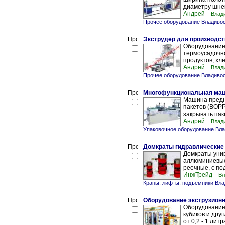
диаметру шнека
Андрей
Влад
Прочее оборудование Владиво
Экструдер для производст
Оборудование
термоусадочно
продуктов, хле
Андрей
Влад
Прочее оборудование Владиво
Многофункциональная маш
Машина предн
пакетов (BOPP,
закрывать паке
Андрей
Влад
Упаковочное оборудование Вла
Домкраты гидравлические
Домкраты унив
аллюминиевые,
реечные, с по
ИнжТрейд
Вл
Краны, лифты, подъемники Вла
Оборудование экструзионн
Оборудование 
кубиков и дру
от 0,2 - 1 лит