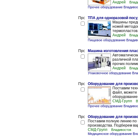
Андрей
Влад
Прочее оборудование Владиво
ТПА для одноразовой пос
Машины предн
ножей методо
термопластов.
Андрей
Влад
Пищевое оборудование Владив
Машина изготовления плас
Автоматическ
различной плас
прочих полиме
Андрей
Влад
Упаковочное оборудование Вла
Оборудование для произв
Поставим техн
файл, можете
оборудование 
СМД-Групп
В
Прочее оборудование Владиво
Оборудование для произв
Поставим полную линию по 
производства. Подберем ва
СМД-Групп
Владивосток
Медицинское оборудование Вл