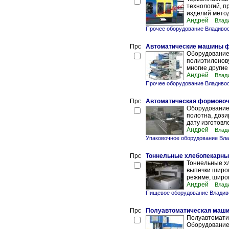
технологий, п
изделий метод
Андрей
Влад
Прочее оборудование Владиво
Автоматические машины ф
Оборудование
полиэтиленову
многие другие
Андрей
Влад
Прочее оборудование Владиво
Автоматическая формовоч
Оборудование
полотна, дози
дату изготовл
Андрей
Влад
Упаковочное оборудование Вла
Тоннельные хлебопекарны
Тоннельные х
выпечки широ
режиме, широк
Андрей
Влад
Пищевое оборудование Владив
Полуавтоматическая маши
Полуавтомати
Оборудование