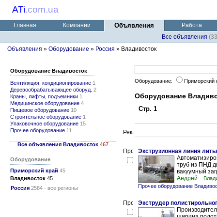
ATi
.
com.ua
Главная
Компании
Объявления
Работа
Все объявления
(3
Объявления
»
Оборудование
»
Россия
» Владивосток
Оборудование Владивосток
Оборудование:
Приморский 
Вентиляция, кондиционирование
1
Деревообрабатывающее оборуд.
2
Оборудование Владиво
Краны, лифты, подъемники
1
Медицинское оборудование
4
Стр. 1
Пищевое оборудование
10
Строительное оборудование
1
Упаковочное оборудование
15
Прочее оборудование
11
Все объявления Владивосток
467
Экструзионная линия лить
Автоматизиро
Оборудование
труб из ПНД д
Приморский край
45
вакуумный загр
Андрей
Владивосток
45
Влад
Прочее оборудование Владиво
Россия
2584 - все регионы
Экструдер полистирольног
Производитель
ширина полот