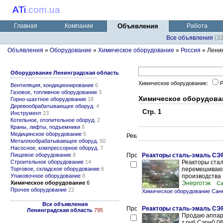
ATi
.
com.ua
Главная
Компании
Объявления
Работа
Все объявления
(3
Объявления
»
Оборудование
»
Химическое оборудование
»
Россия
» Ленин
Оборудование Ленинградская область
Химическое оборудование:
Вентиляция, кондиционирование
6
Газовое, топливное оборудование
3
Химическое оборудова
Горно-шахтное оборудование
18
Деревообрабатывающее оборуд.
4
Стр. 1
Инструмент
23
Котельное, отопительное оборуд.
2
Краны, лифты, подъемники
6
Медицинское оборудование
5
Металлообрабатывающее оборуд.
50
Насосное, компрессорное оборуд.
7
Пищевое оборудование
8
Реакторы сталь-эмаль СЭ
Строительное оборудование
14
Реакторы ста
Торговое, складское оборудование
6
перемешивающ
Упаковочное оборудование
8
производства Ч
Химическое оборудование
6
Энерготэк
Са
Прочее оборудование
22
Химическое оборудование Санк
Все объявления
Реакторы сталь-эмаль С
Ленинградская область
795
Продаю аппар
т.руб Сэрн0.06