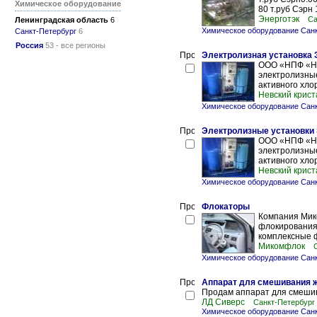
Химическое оборудование
80 т.руб Сэрн 
Энерготэк
Са
Ленинградская область
6
Химическое оборудование Санк
Санкт-Петербург
6
Россия
53 - все регионы
Электролизная установка
ООО «НПФ «Не
электролизные
активного хло
Невский крист
Химическое оборудование Санк
Электролизные установки
ООО «НПФ «Не
электролизные
активного хло
Невский крист
Химическое оборудование Санк
Флокаторы
Компания Мик
флокирования
комплексные 
Микомфлок
Химическое оборудование Санк
Аппарат для смешивания 
Продам аппарат для смешива
ЛД Сиверс
Санкт-Петербург
Химическое оборудование Санк