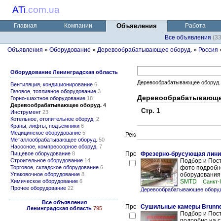
ATi
.
com.ua
Главная
Компании
Объявления
Работа
Все объявления
(3
Объявления
»
Оборудование
»
Деревообрабатывающее оборуд.
»
Россия
Оборудование Ленинградская область
Деревообрабатывающее оборуд.
Вентиляция, кондиционирование
6
Газовое, топливное оборудование
3
Деревообрабатывающее
Горно-шахтное оборудование
18
Деревообрабатывающее оборуд.
4
Стр. 1
Инструмент
23
Котельное, отопительное оборуд.
2
Краны, лифты, подъемники
6
Медицинское оборудование
5
Металлообрабатывающее оборуд.
50
Насосное, компрессорное оборуд.
7
Пищевое оборудование
8
Фрезерно-брусующая лини
Строительное оборудование
14
Подбор и Пост
Торговое, складское оборудование
6
фото подробно
Упаковочное оборудование
8
оборудования 
Химическое оборудование
6
SMTD
Санкт-
Прочее оборудование
22
Деревообрабатывающее оборуд
Все объявления
Сушильные камеры Brunner
Ленинградская область
795
Подбор и Пост
подробно на с