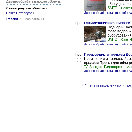
Деревообрабатывающее оборуд.
оборудования 
SMTD
Санкт-
Ленинградская область
4
Деревообрабатывающее оборуд
Санкт-Петербург
4
Россия
28 - все регионы
Оптимизационная пила PAUL
Подбор и Пост
фото подробно
оборудования 
SMTD
Санкт-
Деревообрабатывающее оборуд
Производим и продаем Дер
Производим и продаем Дер
продаем Пресса для облицо
ТД Заводов Гидропрес
Сан
Деревообрабатывающее оборуд
печать выделенных
-
пос