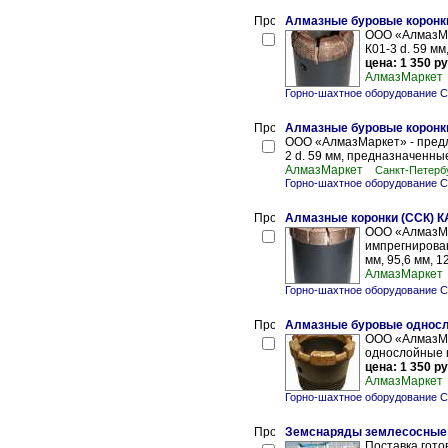
Алмазные буровые коронки
ООО «АлмазМар
К01-3 d. 59 м
цена: 1 350 ру
АлмазМаркет
Горно-шахтное оборудование С
Алмазные буровые коронки 
ООО «АлмазМаркет» - предла
2 d. 59 мм, предназначенны
АлмазМаркет
Санкт-Петерб
Горно-шахтное оборудование С
Алмазные коронки (ССК) К
ООО «АлмазМа
импрегнированн
мм, 95,6 мм, 
АлмазМаркет
Горно-шахтное оборудование С
Алмазные буровые односл
ООО «АлмазМа
однослойные ко
цена: 1 350 ру
АлмазМаркет
Горно-шахтное оборудование С
Земснаряды землесосные с
Поставка гот