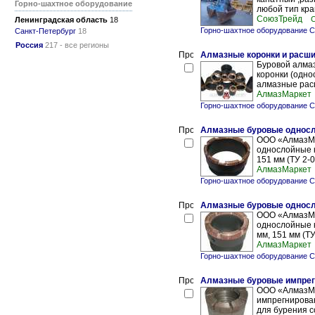
Горно-шахтное оборудование
любой тип кра
СоюзТрейд
С
Ленинградская область
18
Горно-шахтное оборудование С
Санкт-Петербург
18
Россия
217 - все регионы
Алмазные коронки и расш
Буровой алма
коронки (одно
алмазные рас
АлмазМаркет
Горно-шахтное оборудование С
Алмазные буровые односло
ООО «АлмазМа
однослойные к
151 мм (ТУ 2-
АлмазМаркет
Горно-шахтное оборудование С
Алмазные буровые односл
ООО «АлмазМа
однослойные к
мм, 151 мм (ТУ
АлмазМаркет
Горно-шахтное оборудование С
Алмазные буровые импрег
ООО «АлмазМа
импрегнирован
для бурения с