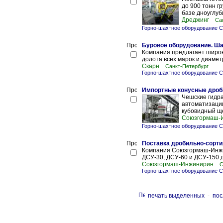
до 900 тонн г
базе дноуглуб
Дреджинг
Са
Горно-шахтное оборудование С
Буровое оборудование. Ш
Компания предлагает широ
долота всех марок и диаме
Скарн
Санкт-Петербург
Горно-шахтное оборудование С
Импортные конусные дроб
Чешские гидр
автоматизации
кубовидный ще
Союзгормаш-
Горно-шахтное оборудование С
Поставка дробильно-сорти
Компания Союзгормаш-Инжи
ДСУ-30, ДСУ-60 и ДСУ-150 д
Союзгормаш-Инжинирин
С
Горно-шахтное оборудование С
печать выделенных
-
пос