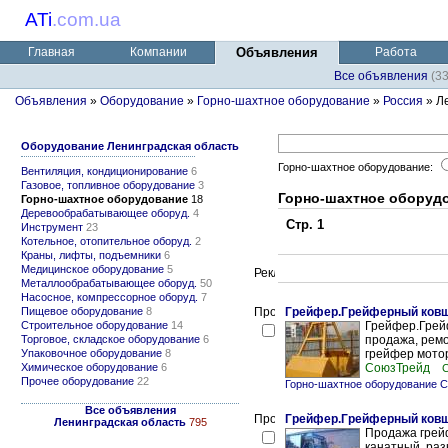
ATi
.
com.ua
Главная
Компании
Объявления
Работа
Все объявления
(3
Объявления
»
Оборудование
»
Горно-шахтное оборудование
»
Россия
» Л
Оборудование Ленинградская область
Горно-шахтное оборудование:
Вентиляция, кондиционирование
6
Газовое, топливное оборудование
3
Горно-шахтное оборудо
Горно-шахтное оборудование
18
Деревообрабатывающее оборуд.
4
Стр. 1
Инструмент
23
Котельное, отопительное оборуд.
2
Краны, лифты, подъемники
6
Медицинское оборудование
5
Металлообрабатывающее оборуд.
50
Насосное, компрессорное оборуд.
7
Пищевое оборудование
8
Грейфер.Грейферный ковш.
Строительное оборудование
14
Грейфер.Грейф
Торговое, складское оборудование
6
продажа, ремо
Упаковочное оборудование
8
грейфер мотор
Химическое оборудование
6
СоюзТрейд
С
Прочее оборудование
22
Горно-шахтное оборудование С
Все объявления
Грейфер.Грейферный ковш.
Ленинградская область
795
Продажа грейф
канатный ,раз