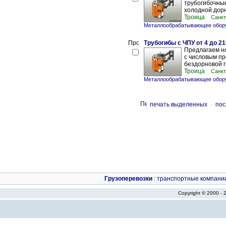
трубогибочны
холодной дорн
Троица
Санкт
Металлообрабатывающее обору
Трубогибы с ЧПУ от 4 до 2
Предлагаем н
с числовым п
бездорновой г
Троица
Санкт
Металлообрабатывающее обору
печать выделенных
-
пос
Грузоперевозки
:
транспортные компани
Copyright © 2000 -