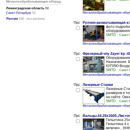
Металлообрабатывающее оборуд.
Ленинградская область
50
Металлообрабатывающее обору
Санкт-Петербург
50
Россия
338 - все регионы
Рулоно-разматывающая и р
фото подробно
оборудования 
SMTD
Санкт-
Металлообрабатывающее обору
Фрезерный чпу Zayer kp -4
Оборудование 
Назначения. Б
КУПЛЮ Воздухо
SMTD
Санкт-
Металлообрабатывающее обору
Лазерные Станки
Лазерные Ста
размеров и те
на сайте. Ока
SMTD
Санкт-
Металлообрабатывающее обору
Вальцы.44.28х3000..Листо
Гильотина 25х3
Гильотина 4.х 
включен... 6Н8