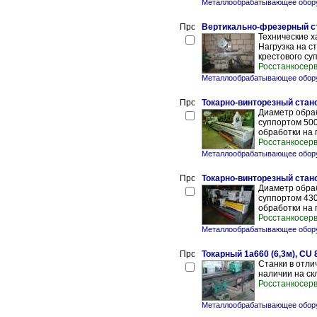
Металлообрабатывающее обору
Вертикально-фрезерный ст
Технические х
Нагрузка на с
крестового суп
Росстанкосер
Металлообрабатывающее обору
Токарно-винторезный стано
Диаметр обра
суппортом 50
обработки на 
Росстанкосер
Металлообрабатывающее обору
Токарно-винторезный стано
Диаметр обра
суппортом 43
обработки на п
Росстанкосер
Металлообрабатывающее обору
Токарный 1а660 (6,3м), CU 
Станки в отли
наличии на ск
Росстанкосер
Металлообрабатывающее обору