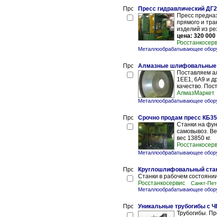
Пресс гидравлический ДГ2
Пресс предна
прямого и тра
изделий из ре
цена: 320 000
Росстанкосер
Металлообрабатывающее обору
Алмазные шлифовальные 
Поставляем ал
1ЕЕ1, 6А9 и д
качество. Пост
АлмазМаркет
Металлообрабатывающее обору
Срочно продам пресс КБ35
Станки на фун
самовывоз. Ве
вес 13850 кг.
Росстанкосер
Металлообрабатывающее обору
Круглошлифовальный стан
Станки в рабочем состоянии
Росстанкосервис
Санкт-Пет
Металлообрабатывающее обору
Уникальные трубогибы с ЧП
Трубогибы. П