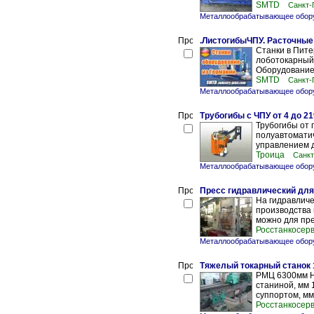
SMTD
Санкт-
Металлообрабатывающее обору
.ЛистогибыЧПУ. Расточные 
Станки в Пите
лоботокарный.
Оборудование.
SMTD
Санкт-
Металлообрабатывающее обору
Трубогибы с ЧПУ от 4 до 2
Трубогибы от
полуавтомати
управлением д
Троица
Санкт
Металлообрабатывающее обору
Пресс гидравлический для 
На гидравличе
производства 
можно для пре
Росстанкосер
Металлообрабатывающее обору
Тяжелый токарный станок 
РМЦ 6300мм Н
станиной, мм
суппортом, мм
Росстанкосер