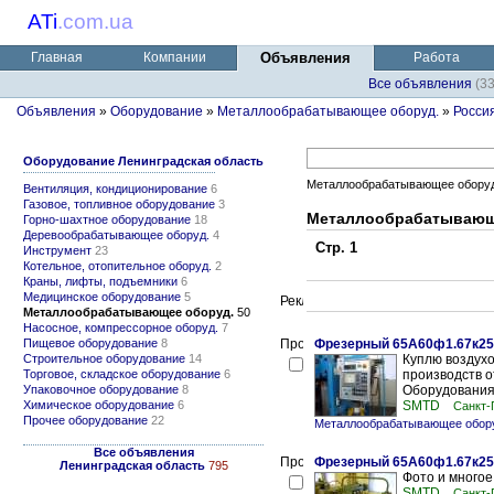
ATi
.
com.ua
Главная
Компании
Объявления
Работа
Все объявления
(3
Объявления
»
Оборудование
»
Металлообрабатывающее оборуд.
»
Росси
Оборудование Ленинградская область
Металлообрабатывающее оборуд
Вентиляция, кондиционирование
6
Газовое, топливное оборудование
3
Металлообрабатывающе
Горно-шахтное оборудование
18
Деревообрабатывающее оборуд.
4
Стр. 1
Инструмент
23
Котельное, отопительное оборуд.
2
Краны, лифты, подъемники
6
Медицинское оборудование
5
Металлообрабатывающее оборуд.
50
Насосное, компрессорное оборуд.
7
Пищевое оборудование
8
Фрезерный 65А60ф1.67к25
Строительное оборудование
14
Куплю воздухо
Торговое, складское оборудование
6
производств о
Упаковочное оборудование
8
Оборудования.
Химическое оборудование
6
SMTD
Санкт-
Прочее оборудование
22
Металлообрабатывающее обору
Все объявления
Фрезерный 65А60ф1.67к25
Ленинградская область
795
Фото и многое
SMTD
Санкт-