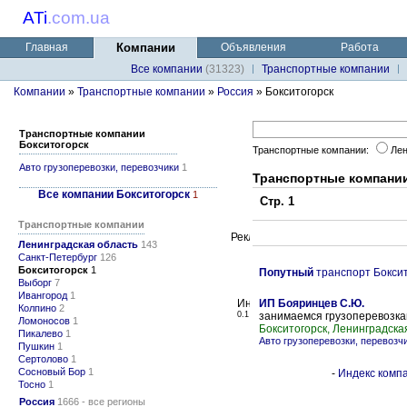
ATi
.
com.ua
Главная
Компании
Объявления
Работа
Все компании
(31323)
Транспортные компании
Компании
»
Транспортные компании
»
Россия
» Бокситогорск
Транспортные компании
Бокситогорск
Транспортные компании:
Лен
Авто грузоперевозки, перевозчики
1
Транспортные компани
Все компании Бокситогорск
1
Стр. 1
Транспортные компании
Ленинградская область
143
Санкт-Петербург
126
Бокситогорск
1
Попутный
транспорт Боксит
Выборг
7
Ивангород
1
ИП Бояринцев С.Ю.
Колпино
2
0.1
занимаемся грузоперевозк
Ломоносов
1
Бокситогорск, Ленинградска
Пикалево
1
Авто грузоперевозки, перевозч
Пушкин
1
Сертолово
1
Сосновый Бор
1
-
Индекс компа
Тосно
1
Россия
1666 - все регионы