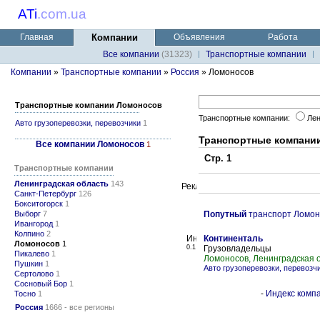
ATi
.
com.ua
Главная
Компании
Объявления
Работа
Все компании
(31323)
Транспортные компании
Компании
»
Транспортные компании
»
Россия
» Ломоносов
Транспортные компании Ломоносов
Транспортные компании:
Лен
Авто грузоперевозки, перевозчики
1
Транспортные компани
Все компании Ломоносов
1
Стр. 1
Транспортные компании
Ленинградская область
143
Санкт-Петербург
126
Бокситогорск
1
Выборг
7
Попутный
транспорт Ломон
Ивангород
1
Колпино
2
Континенталь
Ломоносов
1
0.1
Грузовладельцы
Пикалево
1
Ломоносов, Ленинградская 
Пушкин
1
Авто грузоперевозки, перевозч
Сертолово
1
Сосновый Бор
1
-
Индекс компа
Тосно
1
Россия
1666 - все регионы