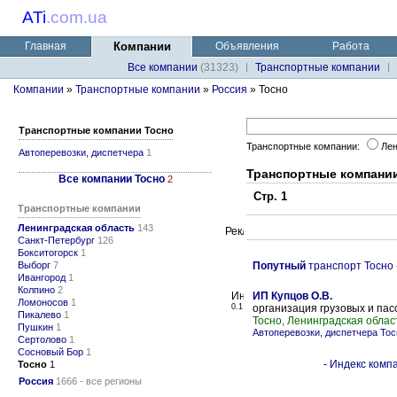
ATi
.
com.ua
Главная
Компании
Объявления
Работа
Все компании
(31323)
Транспортные компании
Компании
»
Транспортные компании
»
Россия
» Тосно
Транспортные компании Тосно
Транспортные компании:
Лен
Автоперевозки, диспетчера
1
Транспортные компани
Все компании Тосно
2
Стр. 1
Транспортные компании
Ленинградская область
143
Санкт-Петербург
126
Бокситогорск
1
Выборг
7
Попутный
транспорт Тосно
Ивангород
1
Колпино
2
ИП Купцов О.В.
Ломоносов
1
0.1
организация грузовых и пас
Пикалево
1
Тосно, Ленинградская облас
Пушкин
1
Автоперевозки, диспетчера Тос
Сертолово
1
Сосновый Бор
1
-
Индекс компа
Тосно
1
Россия
1666 - все регионы