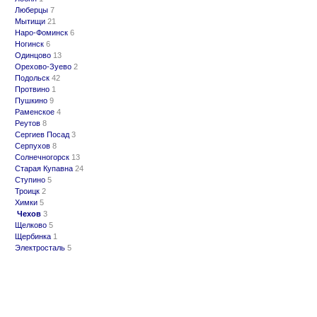
Люберцы
7
Мытищи
21
Наро-Фоминск
6
Ногинск
6
Одинцово
13
Орехово-Зуево
2
Подольск
42
Протвино
1
Пушкино
9
Раменское
4
Реутов
8
Сергиев Посад
3
Серпухов
8
Солнечногорск
13
Старая Купавна
24
Ступино
5
Троицк
2
Химки
5
Чехов
3
Щелково
5
Щербинка
1
Электросталь
5