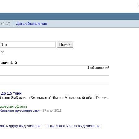
33427)
Дaть объявление
хов
зки -1-5
1 объявлений
до 1.5 тонн
5 тонн 8м3 длина 3м. высота1.6м. юг Московской обл. - Россия
сковская область
бильные грузоперевозки
-
27 мая 2011
лать другу выделенные
-
пожаловаться на выделенные