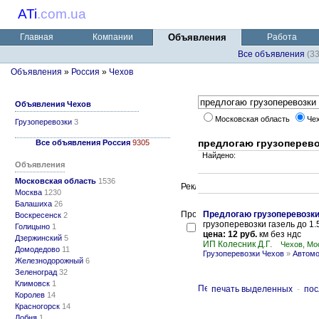
ATi
.
com.ua
Главная
Компании
Объявления
Работа
Все объявления
(3
Объявления
»
Россия
»
Чехов
Объявления Чехов
Московская область
Че
Грузоперевозки
3
предлогаю грузоперево
Все объявления Россия
9305
Найдено:
Объявления
Московская область
1536
Москва
1230
Балашиха
26
Предлогаю грузоперевозки 
Воскресенск
2
грузоперевозки газель до 1.
Голицыно
1
цена: 12 руб.
км без ндс
Дзержинский
5
ИП Колесник Д.Г.
Чехов, Мо
Домодедово
11
Грузоперевозки Чехов
»
Автомо
Железнодорожный
6
Зеленоград
32
Климовск
1
печать выделенных
-
пос
Королев
14
Красногорск
14
Лобня
1