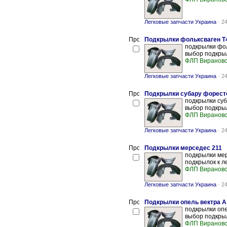
Легковые запчасти Украина
-
24
Подкрылки фольксваген Т
подкрылки фол
выбор подкрыл
ФЛП Вирановс
Легковые запчасти Украина
-
24
Подкрылки субару форест
подкрылки суб
выбор подкрыл
ФЛП Вирановс
Легковые запчасти Украина
-
24
Подкрылки мерседес 211
подкрылки мер
подкрылок к л
ФЛП Вирановс
Легковые запчасти Украина
-
24
Подкрылки опель вектра А
подкрылки опе
выбор подкрыл
ФЛП Вирановс