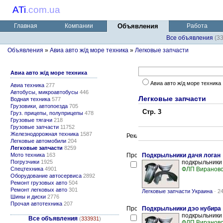
ATi
.
com.ua
Главная
Компании
Объявления
Работа
Все объявления
(3
Объявления
»
Авиа авто ж/д море техника
»
Легковые запчасти
Авиа авто ж/д море техника
Авиа авто ж/д море техника
Авиа техника
277
Автобусы, микроавтобусы
446
Легковые запчасти
Водная техника
577
Грузовики, автопоезда
705
Стр. 3
Груз. прицепы, полуприцепы
478
Грузовые тягачи
218
Грузовые запчасти
11752
Железнодорожная техника
1587
Легковые автомобили
204
Легковые запчасти
8259
Мото техника
163
Подкрыльники дачя логан
Погрузчики
1925
подкрыльники 
Спецтехника
4901
ФЛП Вирановс
Оборудование автосервиса
2892
Ремонт грузовых авто
504
Ремонт легковых авто
301
Легковые запчасти Украина
-
24
Шины и диски
2776
Прочая автотехника
207
Подкрыльники дэо нубира
подкрыльники 
Все объявления
(
333931
)
ФЛП Вирановс