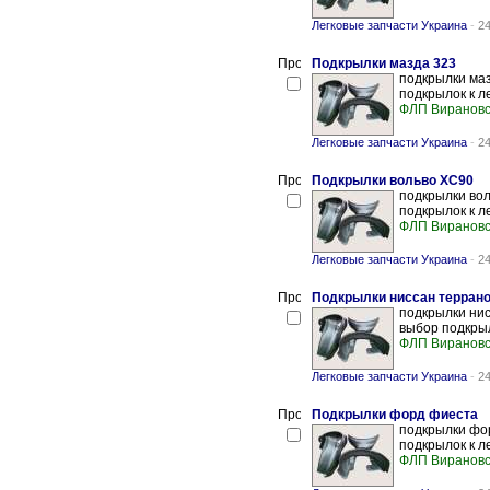
Легковые запчасти Украина
-
24
Подкрылки мазда 323
подкрылки маз
подкрылок к л
ФЛП Вирановс
Легковые запчасти Украина
-
24
Подкрылки вольво XC90
подкрылки вол
подкрылок к л
ФЛП Вирановс
Легковые запчасти Украина
-
24
Подкрылки ниссан террано
подкрылки нис
выбор подкрыл
ФЛП Вирановс
Легковые запчасти Украина
-
24
Подкрылки форд фиеста
подкрылки фор
подкрылок к л
ФЛП Вирановс