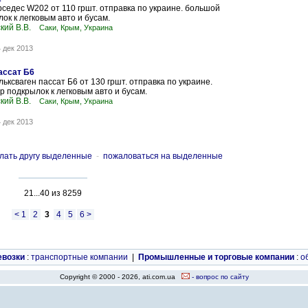
седес W202 от 110 гршт. отправка по украине. большой
ок к легковым авто и бусам.
кий В.В.
Саки, Крым, Украина
 дек 2013
ассат Б6
ьксваген пассат Б6 от 130 гршт. отправка по украине.
 подкрылок к легковым авто и бусам.
кий В.В.
Саки, Крым, Украина
 дек 2013
лать другу выделенные
-
пожаловаться на выделенные
21...40 из 8259
< 1
2
3
4
5
6 >
евозки
:
транспортные компании
|
Промышленные и торговые компании
:
о
Copyright © 2000 - 2026, ati.com.ua
- вопрос по сайту