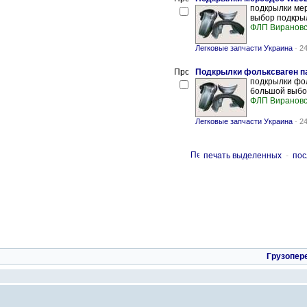
подкрылки мер
выбор подкрыл
ФЛП Вирановс
Легковые запчасти Украина
-
24
Подкрылки фольксваген п
подкрылки фол
большой выбор
ФЛП Вирановс
Легковые запчасти Украина
-
24
печать выделенных
-
пос
Грузопер