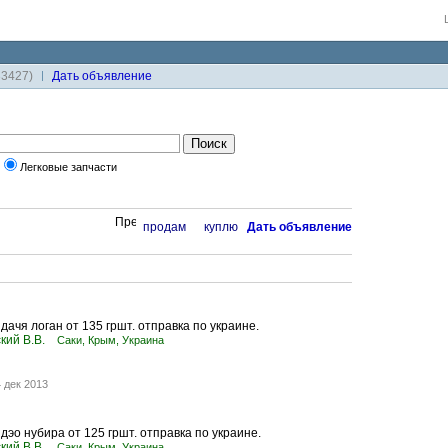
33427)
Дaть объявление
Легковые запчасти
продам
куплю
Дaть объявление
дачя логан от 135 гршт. отправка по украине.
кий В.В.
Саки, Крым, Украина
 дек 2013
дэо нубира от 125 гршт. отправка по украине.
кий В.В.
Саки, Крым, Украина