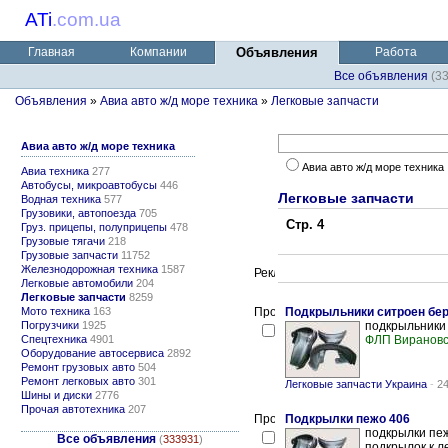
ATi
.
com.ua
Главная
Компании
Объявления
Работа
Все объявления
(3
Объявления
»
Авиа авто ж/д море техника
»
Легковые запчасти
Авиа авто ж/д море техника
Авиа авто ж/д море техника
Авиа техника
277
Автобусы, микроавтобусы
446
Легковые запчасти
Водная техника
577
Грузовики, автопоезда
705
Стр. 4
Груз. прицепы, полуприцепы
478
Грузовые тягачи
218
Грузовые запчасти
11752
Железнодорожная техника
1587
Легковые автомобили
204
Легковые запчасти
8259
Мото техника
163
Подкрыльники ситроен бе
Погрузчики
1925
подкрыльники 
Спецтехника
4901
ФЛП Вирановс
Оборудование автосервиса
2892
Ремонт грузовых авто
504
Ремонт легковых авто
301
Легковые запчасти Украина
-
24
Шины и диски
2776
Прочая автотехника
207
Подкрылки пежо 406
подкрылки пеж
Все объявления
(
333931
)
подкрылок к л