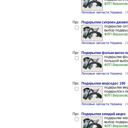
ФЛП Вирановс
Легковые запчасти Украина
-
24
Подкрылки ситроен джамп
подкрылки сит
выбор подкрыл
ФЛП Вирановс
Легковые запчасти Украина
-
24
Подкрылки фольксваген п
подкрылки фол
большой выбор
ФЛП Вирановс
Легковые запчасти Украина
-
24
Подкрылки мерседес 190
подкрылки мер
подкрылок к л
ФЛП Вирановс
Легковые запчасти Украина
-
24
Подкрылки хюндай акцен
подкрылки хюн
выбор подкрыл
ФЛП Вирановс