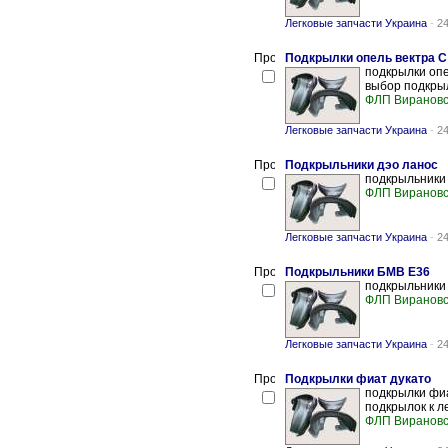
Легковые запчасти Украина
-
24
Подкрылки опель вектра С
подкрылки опе
выбор подкрыл
ФЛП Вирановс
Легковые запчасти Украина
-
24
Подкрыльники дэо ланос
подкрыльники 
ФЛП Вирановс
Легковые запчасти Украина
-
24
Подкрыльники БМВ Е36
подкрыльники 
ФЛП Вирановс
Легковые запчасти Украина
-
24
Подкрылки фиат дукато
подкрылки фиа
подкрылок к л
ФЛП Вирановс