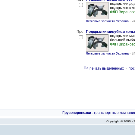
подкрылки дод
подкрылок к л
ФЛП Вирановс
Легковые запчасти Украина
-
24
Подкрылки мицубиси коль
подкрылки мицу
большой выбор
ФЛП Вирановс
Легковые запчасти Украина
-
24
печать выделенных
-
пос
Грузоперевозки
:
транспортные компани
Copyright © 2000 -